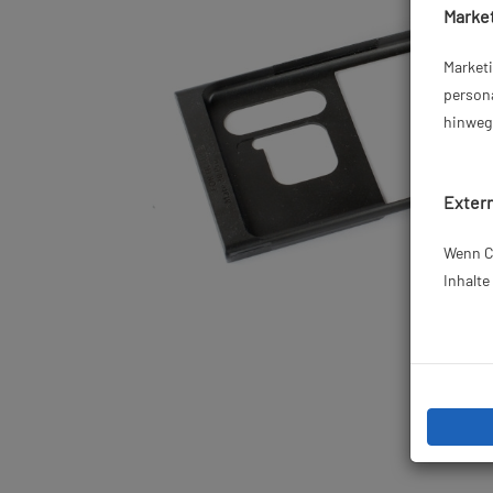
Market
Market
persona
hinweg 
Extern
Wenn Co
Inhalt