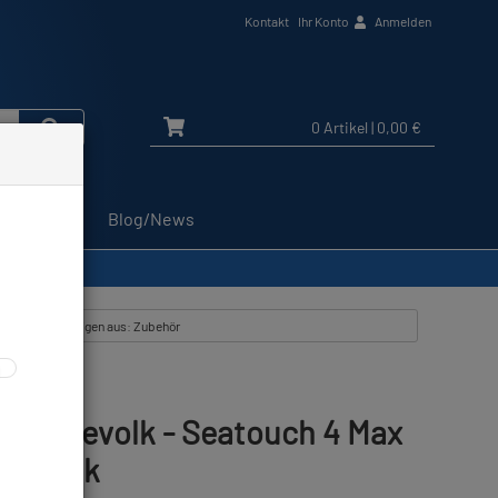
Kontakt
Ihr Konto
Anmelden
0 Artikel
| 0,00 €
Service
Blog/News
 Druck
Alle Artikel zeigen aus: Zubehör
 - Divevolk - Seatouch 4 Max
D Druck