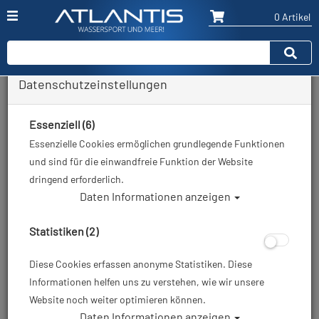
0 Artikel
Datenschutzeinstellungen
Aqualung & Apeks Premium
Tarierjackets
Essenziell (6)
Essenzielle Cookies ermöglichen grundlegende Funktionen
und sind für die einwandfreie Funktion der Website
Reisejacket, Jackets für
dringend erforderlich.
Frauen, Tech-Jackets und
Daten Informationen anzeigen
vieles mehr!
Statistiken (2)
Diese Cookies erfassen anonyme Statistiken. Diese
Informationen helfen uns zu verstehen, wie wir unsere
Premium Tarierjackets von
Website noch weiter optimieren können.
Aqualung & Apeks
Daten Informationen anzeigen