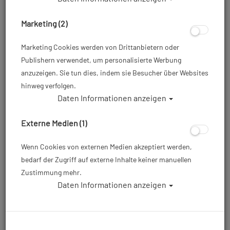
Marketing (2)
Von Aqualung und Apeks bekommen Sie die besten
Tarierjackets zum Tauchen, denen Sie ohne Frage
Marketing Cookies werden von Drittanbietern oder
vertrauen können. Beide Unternehmen stehen wie
Publishern verwendet, um personalisierte Werbung
kaum andere für Tauchausrüstung mit hoher Qualität
anzuzeigen. Sie tun dies, indem sie Besucher über Websites
und Zuverlässigkeit.
hinweg verfolgen.
Daten Informationen anzeigen
Schauen Sie sich in Ruhe um. Wenn Sie fragen haben,
stehen wir Ihnen jederzeit unten links im Live Chat, per
Externe Medien (1)
Rückruf oder über das Kontaktformular zur Verfügung!
Wenn Cookies von externen Medien akzeptiert werden,
Sortierung :
bedarf der Zugriff auf externe Inhalte keiner manuellen
Zustimmung mehr.
Daten Informationen anzeigen
TOP