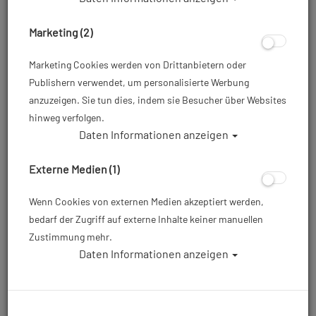
Zurücklehnen – sondern ein
Marketing (2)
Ansporn, auch noch die letzten
Ekomi-Sterne einzusammeln.
Marketing Cookies werden von Drittanbietern oder
Du kannst dich mit deinem
Publishern verwendet, um personalisierte Werbung
Anliegen natürlich auch direkt an
anzuzeigen. Sie tun dies, indem sie Besucher über Websites
Atlantis wenden. Unter der
hinweg verfolgen.
eigenen E-Mail-Adresse
Daten Informationen anzeigen
kundenzufriedenheit@atlantis-
berlin.de
bearbeitet ein
Externe Medien (1)
unabhängiges Team deine
Beschwerde und unter
Wenn Cookies von externen Medien akzeptiert werden,
reklamation@atlantis-berlin.de
bedarf der Zugriff auf externe Inhalte keiner manuellen
deine Reklamation.
Zustimmung mehr.
Dabei betrachten wir dein Anliegen
Daten Informationen anzeigen
grundsätzlich aus deinem
Blickwinkel, um uns weiter zu
verbessern.