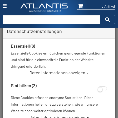
0 Artikel
Datenschutzeinstellungen
Kundenzufriedenheit
Bist du mit unseren Leistungen nicht
Essenziell (6)
zufrieden? Oder entspricht etwas nicht deinen
Essenzielle Cookies ermöglichen grundlegende Funktionen
Erwartungen an uns?
und sind für die einwandfreie Funktion der Website
dringend erforderlich.
Die Zufriedenheit unserer Kunden
Daten Informationen anzeigen
geht uns über alles. Deshalb könnt
ihr gern unsere Services beim
Statistiken (2)
unabhängigen Online-
Diese Cookies erfassen anonyme Statistiken. Diese
Bewertungsdienstleister Ekomi
Informationen helfen uns zu verstehen, wie wir unsere
bewerten. Unser aktuelles Ranking
Website noch weiter optimieren können.
(03/2020) von 4,8 von 5 Punkten ist
Daten Informationen anzeigen
für uns jedoch kein Grund zum