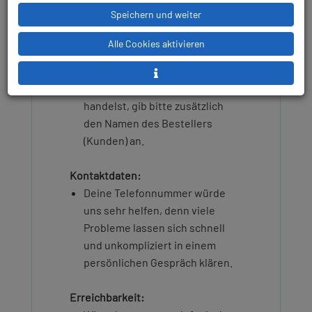
Speichern und weiter
Bitte ergänze deine E-Mail um
folgende Angaben:
Alle Cookies aktivieren
Ansprechpartner:
Nenne uns bitte deinen Vor- und
Nachnamen. Falls du im Auftrag
handelst, gib bitte zusätzlich
den Namen des Bestellers
(Kunden) an.
Kontaktdaten:
Deine Telefonnummer würde
uns sehr helfen, denn viele
Probleme lassen sich schnell
und unkompliziert in einem
persönlichen Gespräch klären.
Erreichbarkeit: