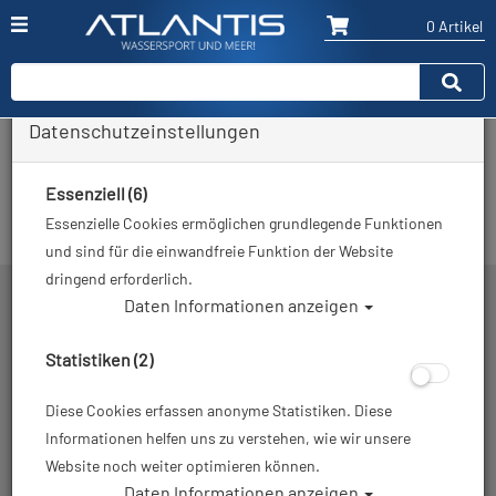
0 Artikel
Datenschutzeinstellungen
DLRG Tauchturm
Essenziell (6)
In dieser Ansicht sind keine Produkte verfügbar
Essenzielle Cookies ermöglichen grundlegende Funktionen
und sind für die einwandfreie Funktion der Website
dringend erforderlich.
Daten Informationen anzeigen
Telefon Hotline
Statistiken (2)
Versand:
+49 30 814 519 450
Diese Cookies erfassen anonyme Statistiken. Diese
Zentrale:
+49 30 425 26 26
Informationen helfen uns zu verstehen, wie wir unsere
Social-Media
Website noch weiter optimieren können.
Daten Informationen anzeigen