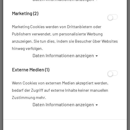
Marketing (2)
Widerruf
Marketing Cookies werden von Drittanbietern oder
Publishern verwendet, um personalisierte Werbung
anzuzeigen. Sie tun dies, indem sie Besucher über Websites
Kundenservice
hinweg verfolgen.
Daten Informationen anzeigen
Größentabellen
Kundenzufriedenheit
Externe Medien (1)
Revision & Dienstleistungen
Reklamationen
Wenn Cookies von externen Medien akzeptiert werden,
Retourenformular
bedarf der Zugriff auf externe Inhalte keiner manuellen
Lieferzeiten
Zustimmung mehr.
Bankverbindung
Daten Informationen anzeigen
Batterieverordnung
Lexikon
Barrierefreiheitserklärung