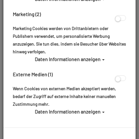
Taucht ein in spektakuläre Korallenriffe, trefft auf
Mantas, Haie oder Buckelwale und erlebt
Marketing (2)
unvergessliche Sonnenfinsternis‑Momente – alles
gemeinsam in der Gruppe. Jedes Detail ist durchdacht,
Marketing Cookies werden von Drittanbietern oder
von top-ausgestatteten Schiffen wie M/Y Amba und
Publishern verwendet, um personalisierte Werbung
Golden Dolphin IV bis hin zu maßgeschneiderten
anzuzeigen. Sie tun dies, indem sie Besucher über Websites
Programmen für Kinder, Jugendliche und erfahrene
hinweg verfolgen.
Taucher.
Daten Informationen anzeigen
Macht euch bereit für ein Abenteuer, das verbindet –
Externe Medien (1)
mit Roger Tours wird jede Gruppenreise zu einem
einmaligen Erlebnis!
Wenn Cookies von externen Medien akzeptiert werden,
bedarf der Zugriff auf externe Inhalte keiner manuellen
Zustimmung mehr.
Daten Informationen anzeigen