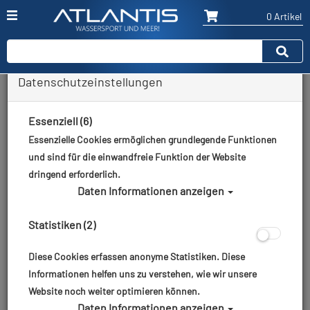
0 Artikel
Datenschutzeinstellungen
Roger Tours Reiseangebote für
Gruppentauchreisen 2025
Essenziell (6)
Unsere vielfältigen Gruppenreisen führen euch 2025
Essenzielle Cookies ermöglichen grundlegende Funktionen
an faszinierende Ziele: Erkundet gemeinsam die
und sind für die einwandfreie Funktion der Website
Wracks im Roten Meer, entdeckt die unberührte
dringend erforderlich.
Unterwasserwelt Saudi-Arabiens, erlebt Großfisch-
Daten Informationen anzeigen
Action in Palau oder das UNESCO-Weltkulturerbe
Tubbataha auf den Philippinen. Auch Safaris im
Statistiken (2)
Krüger‑Nationalpark und entspannte Tauchwochen in
der Südsee stehen auf dem Programm – jede Reise mit
Diese Cookies erfassen anonyme Statistiken. Diese
viel Komfort, Sicherheit und dem gewissen
Informationen helfen uns zu verstehen, wie wir unsere
Expeditions‑Charme.
Website noch weiter optimieren können.
Daten Informationen anzeigen