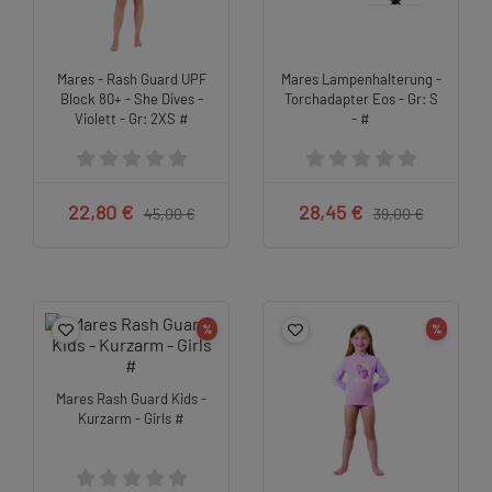
Mares - Rash Guard UPF
Mares Lampenhalterung -
Block 80+ - She Dives -
Torchadapter Eos - Gr: S
Violett - Gr: 2XS #
- #
22,80 €
28,45 €
45,00 €
39,00 €
%
%
Mares Rash Guard Kids -
Kurzarm - Girls #