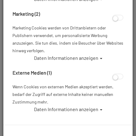
Marketing (2)
Sortierung :
Marketing Cookies werden von Drittanbietern oder
Publishern verwendet, um personalisierte Werbung
%
anzuzeigen. Sie tun dies, indem sie Besucher über Websites
hinweg verfolgen.
Daten Informationen anzeigen
Externe Medien (1)
Wenn Cookies von externen Medien akzeptiert werden,
# i-Divesite - TR-04 -
Armbandverlängerung für
bedarf der Zugriff auf externe Inhalte keiner manuellen
Verlängerung für Schiene
Suunto D4/D4i - Schwarz
Zustimmung mehr.
TR-04 - Restposten
#
Daten Informationen anzeigen
19,90 €
16,00 €
24,95 €