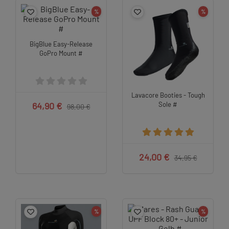
%
%
BigBlue Easy-Release
GoPro Mount #
Lavacore Booties - Tough
64,90 €
Sole #
98,00 €
24,00 €
34,95 €
%
%