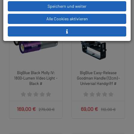
Speichern und weiter
Alle Cookies aktivieren
%
%
BigBlue Black Molly IV:
BigBlue Easy-Release
1800-Lumen Video Light -
Goodman Handle (12cm) -
Black #
Universal Handgriff #
169,00 €
69,00 €
279,00 €
110,00 €