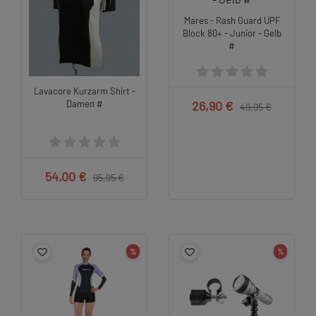
Mares - Rash Guard UPF
Block 80+ - Junior - Gelb
#
Lavacore Kurzarm Shirt -
Damen #
26,90 €
49,95 €
54,00 €
95,95 €
%
%