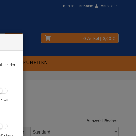
Kontakt
Ihr Konto
Anmelden
0 Artikel
| 0,00 €
BOTE
NEUHEITEN
ktion der
ie wir
Auswahl löschen
Sortierung :
e Werbung