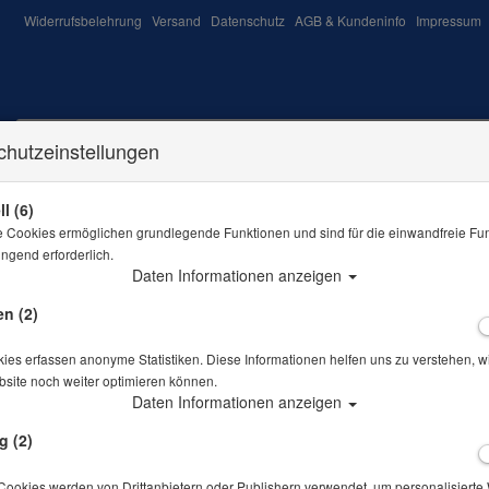
Widerrufsbelehrung
Versand
Datenschutz
AGB & Kundeninfo
Impressum
chutzeinstellungen
l (6)
VDST TAUCHKURSE
TAUCHAUSRÜSTUNG
ANGE
e Cookies ermöglichen grundlegende Funktionen und sind für die einwandfreie Fun
ingend erforderlich.
Sie sind hier
VDST
Logbücher & Pässe
Daten Informationen anzeigen
en (2)
ies erfassen anonyme Statistiken. Diese Informationen helfen uns zu verstehen, w
site noch weiter optimieren können.
Daten Informationen anzeigen
g (2)
Cookies werden von Drittanbietern oder Publishern verwendet, um personalisiert