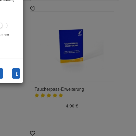
keiner
Taucherpass-Erweiterung
4,90 €