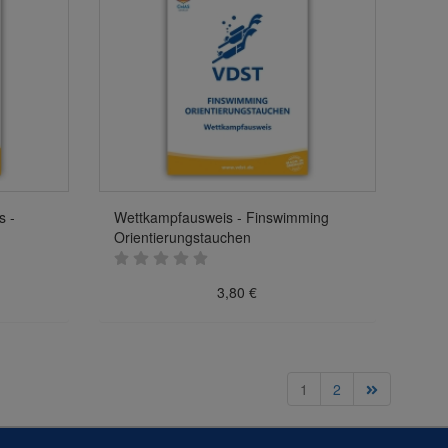
s -
Wettkampfausweis - Finswimming
Orientierungstauchen
3,80 €
1
2