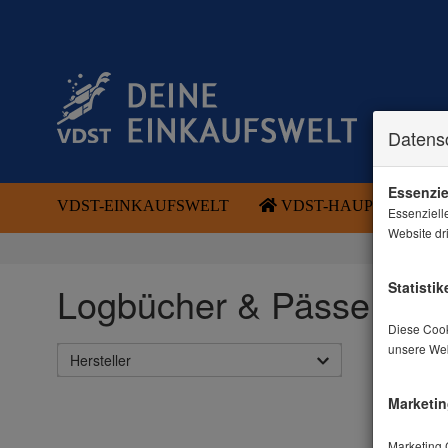
Datens
Essenziel
VDST-EINKAUFSWELT
VDST-HAUPTSEITE
Essenziell
Website dr
Statistik
Logbücher & Pässe
Diese Cook
unsere Web
Hersteller
Marketin
Marketing 