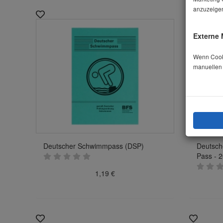
anzuzeigen
Externe 
Wenn Cooki
manuellen
Deutscher Schwimmpass (DSP)
Deutsch
Pass - 
1,19 €