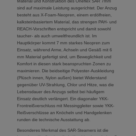
Material und Konstruktion des Oneflex SAR 7mm
sind auf maximale Leistung ausgerichtet. Der Anzug
besteht aus X-Foam-Neopren, einem erdölfreien,
kalksteinbasiertem Material, das strengen PAH- und
REACH-Vorschriften entspricht und damit sowohl
taucher- als auch umweltfreundlich ist. Im
Hauptkörper kommt 7 mm starkes Neopren zum
Einsatz, während Arme, Achseln und Gesäß mit 6
mm Material gefertigt sind, um Beweglichkeit und
Komfort in diesen stark beanspruchten Zonen zu
maximieren. Die beidseitige Polyester-Auskleidung
(Plüsch innen, Nylon außen) bietet Widerstand
gegenüber UV-Strahlung, Chlor und Hitze, was die
Lebensdauer des Anzugs selbst bei häufigem
Einsatz deutlich verlängert. Ein diagonaler YKK-
Frontreißverschluss mit Messinggleiter sowie YKK-
Reißverschlüsse an Knöcheln und Handgelenken
runden die technische Ausstattung ab.
Besonderes Merkmal des SAR-Steamers ist die