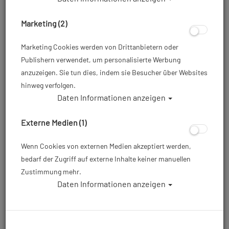
Marketing (2)
Marketing Cookies werden von Drittanbietern oder
Publishern verwendet, um personalisierte Werbung
anzuzeigen. Sie tun dies, indem sie Besucher über Websites
hinweg verfolgen.
Daten Informationen anzeigen
Scubapro - Oneflex Steamer SAR - 7mm -
Herren - Größe: M
Externe Medien (1)
Artikelnr.: scu-63625300
Wenn Cookies von externen Medien akzeptiert werden,
bedarf der Zugriff auf externe Inhalte keiner manuellen
Zustimmung mehr.
356,20 €
*
Daten Informationen anzeigen
Herstellerpreis: 375,00 €