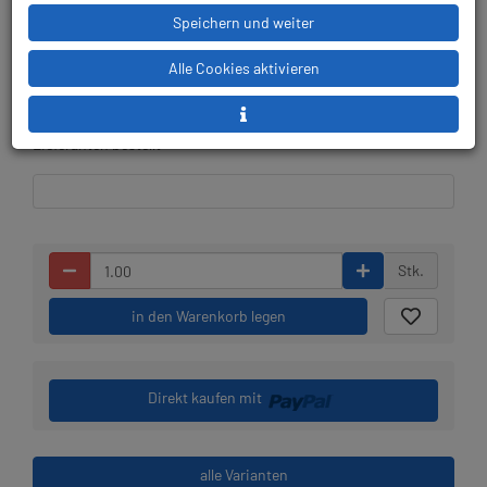
Speichern und weiter
Lieferbar in 1-2 Wochen,
Prämienpunkte: 356
Alle Cookies aktivieren
der Artikel wird nach
Bestelleingang beim
Lieferanten bestellt
Stk.
in den Warenkorb legen
Direkt kaufen mit
alle Varianten