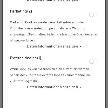
Marketing (2)
Marketing Cookies werden von Drittanbietern oder
Publishern verwendet, um personalisierte Werbung
anzuzeigen. Sie tun dies, indem sie Besucher über Websites
hinweg verfolgen.
Daten Informationen anzeigen
ACT-AD-A6: DJI Osmo Action 6
Externe Medien (1)
Artikelnr.: aoi-ACTADHA6
Wenn Cookies von externen Medien akzeptiert werden,
bedarf der Zugriff auf externe Inhalte keiner manuellen
29,90 €
*
Zustimmung mehr.
Daten Informationen anzeigen
Herstellerpreis: 29,90 €