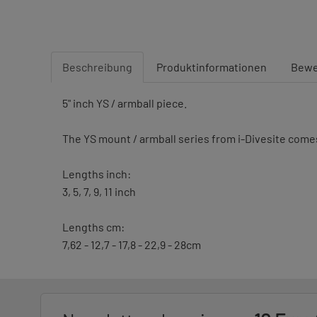
Beschreibung
Produktinformationen
Bewe
5" inch YS / armball piece.
The YS mount / armball series from i-Divesite come
Lengths inch:
3, 5, 7, 9, 11 inch
Lengths cm:
7,62 - 12,7 - 17,8 - 22,9 - 28cm