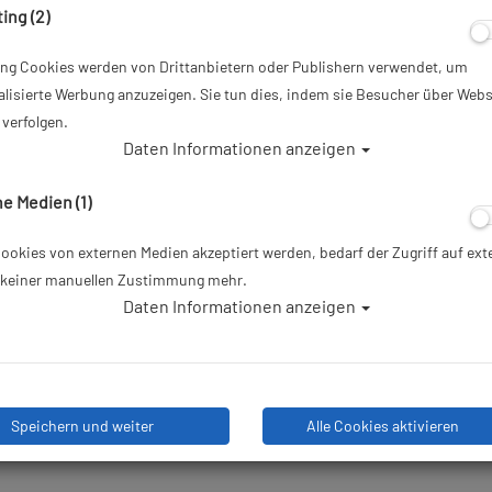
ing (2)
23,50 €
*
ing Cookies werden von Drittanbietern oder Publishern verwendet, um
lisierte Werbung anzuzeigen. Sie tun dies, indem sie Besucher über Webs
Herstellerpreis: 23,50 €
verfolgen.
Daten Informationen anzeigen
Lieferbar in 4-5 Werktagen, de
Lieferanten bestellt
e Medien (1)
okies von externen Medien akzeptiert werden, bedarf der Zugriff auf ext
e keiner manuellen Zustimmung mehr.
Daten Informationen anzeigen
Stk
Speichern und weiter
Alle Cookies aktivieren