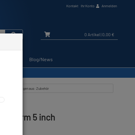
Kontakt
Ihr Konto
Anmelden
0 Artikel
| 0,00 €
Service
Blog/News
Alle Artikel zeigen aus: Zubehör
ptor arm 5 inch