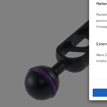
Market
Market
persona
hinweg 
Extern
Wenn Co
Inhalt