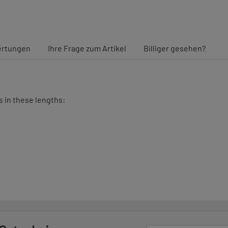
rtungen
Ihre Frage zum Artikel
Billiger gesehen?
s in these lengths: