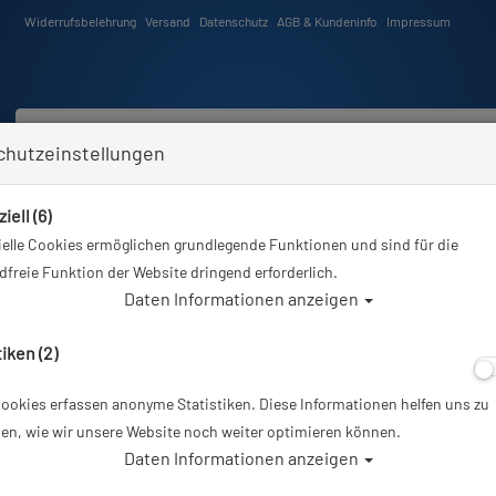
Widerrufsbelehrung
Versand
Datenschutz
AGB & Kundeninfo
Impressum
chutzeinstellungen
iell (6)
Schwimmen
Tauchkurse
Angebote
Neuheiten
elle Cookies ermöglichen grundlegende Funktionen und sind für die
Sie sind hier
Tauchausrüstung
ID - Alu YS - Adaptor arm 5 inch
freie Funktion der Website dringend erforderlich.
Daten Informationen anzeigen
tiken (2)
ookies erfassen anonyme Statistiken. Diese Informationen helfen uns zu
ID - Alu YS - Ada
en, wie wir unsere Website noch weiter optimieren können.
Daten Informationen anzeigen
Artikelnr.: id-BMi05