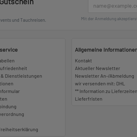
 Gutschein
E-Mail
Mit der Anmeldung akzeptiers
Events und Tauchreisen.
service
Allgemeine Informatione
abellen
Kontakt
ufriedenheit
Aktueller Newsletter
 & Dienstleistungen
Newsletter An-/Abmeldung
tionen
wir versenden mit: DHL
nformular
** Information zu Lieferzeite
iten
Lieferfristen
bindung
everordnung
freiheitserklärung