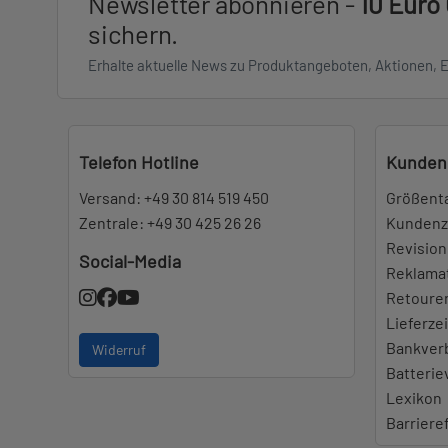
Newsletter abonnieren -
10 Euro
sichern.
Erhalte aktuelle News zu Produktangeboten, Aktionen, 
Telefon Hotline
Kunden
Versand:
+49 30 814 519 450
Größent
Zentrale:
+49 30 425 26 26
Kundenz
Revision
Social-Media
Reklama
Retoure
Lieferze
Bankver
Widerruf
Batteri
Lexikon
Barriere