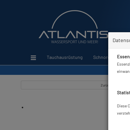
Datens
Essenz
Tauchausrüstung
Schnorcheln
Essenzi
einwand
Zurück
Statis
Diese C
versteh