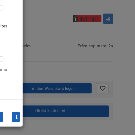
ites
r Artikel ist beim
Prämienpunkte: 24
erne
.
in den Warenkorb legen
Direkt kaufen mit