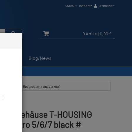
Kontakt
Ihr Konto
Anmelden
0 Artikel
| 0,00 €
Service
Blog/News
6/7 black #
tikel zeigen aus: Restposten / Ausverkauf
tauchgehäuse T-HOUSING
Pro Hero 5/6/7 black #