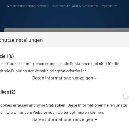
Widerrufsbelehrung
Versand
Datenschutz
AGB & Kundeninfo
Impressum
chutzeinstellungen
iell (6)
Schwimmen
Tauchkurse
Angebote
Neuheiten
elle Cookies ermöglichen grundlegende Funktionen und sind für die
r
Tauchausrüstung
Aluminium Tieftauchgehäuse T-HOUSING Power V2 für GoPro Hero 5/
freie Funktion der Website dringend erforderlich.
Daten Informationen anzeigen
Alle Ar
tiken (2)
ookies erfassen anonyme Statistiken. Diese Informationen helfen uns zu
Aluminium Tief
en, wie wir unsere Website noch weiter optimieren können.
Daten Informationen anzeigen
Power V2 für Go