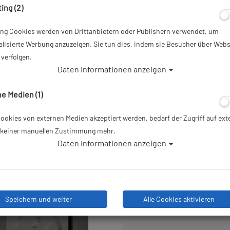
ing (2)
Artikelnr.: TH-200193
ing Cookies werden von Drittanbietern oder Publishern verwendet, um
249,00 €
*
lisierte Werbung anzuzeigen. Sie tun dies, indem sie Besucher über Webs
verfolgen.
Daten Informationen anzeigen
Herstellerpreis: 349,00 €
e Medien (1)
100,
UVP:
349,00 €
okies von externen Medien akzeptiert werden, bedarf der Zugriff auf ext
e keiner manuellen Zustimmung mehr.
Lieferbar in 1-3 Werktagen: la
Daten Informationen anzeigen
Stk
Speichern und weiter
Alle Cookies aktivieren