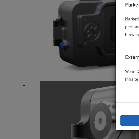
Market
Market
persona
hinweg 
Extern
Wenn Co
Inhalt