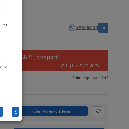
ites
01 € (28.66 %) gespart!
gültig bis 31.12.2027
erne
gernd
Prämienpunkte: 249
.
in den Warenkorb legen