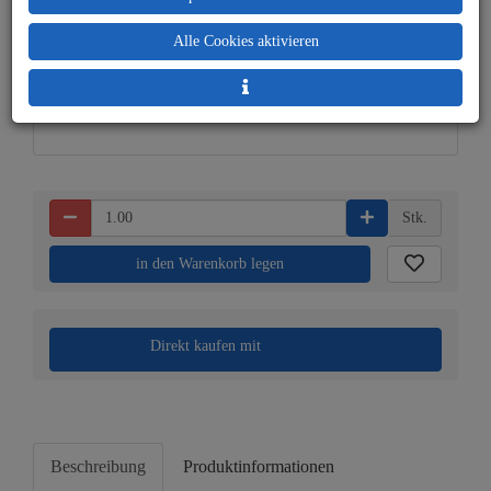
Alle Cookies aktivieren
Lieferbar in 1-3
Prämienpunkte: 74
Werktagen: lagernd
Stk.
in den Warenkorb legen
Direkt kaufen mit
Beschreibung
Produktinformationen