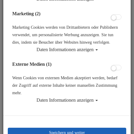
Marketing (2)
Marketing Cookies werden von Drittanbietern oder Publishern
verwendet, um personalisierte Werbung anzuzeigen. Sie tun
dies, indem sie Besucher über Websites hinweg verfolgen.
Daten Informationen anzeigen
Apeks Atemreglerschlauch 3/8 Zoll 75cm
Externe Medien (1)
#
Wenn Cookies von externen Medien akzeptiert werden, bedarf
Artikelnr.: apk-RH114249
der Zugriff auf externe Inhalte keiner manuellen Zustimmung
mehr.
Daten Informationen anzeigen
74,00 €
*
Herstellerpreis: 83,00 €
Speichern und weiter