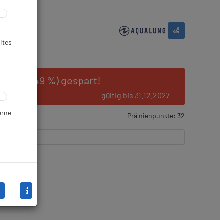
ites
5 € (25.49 %) gespart!
gültig bis 31.12.2027
erne
Prämienpunkte: 32