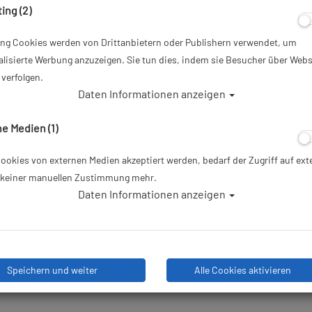
ing (2)
ab
32,00 €
*
ing Cookies werden von Drittanbietern oder Publishern verwendet, um
lisierte Werbung anzuzeigen. Sie tun dies, indem sie Besucher über Webs
Herstellerpreis: 42,95 €
verfolgen.
Daten Informationen anzeigen
10,9
e Medien (1)
UVP:
42,95 €
okies von externen Medien akzeptiert werden, bedarf der Zugriff auf ext
Lieferbar in
e keiner manuellen Zustimmung mehr.
Daten Informationen anzeigen
Speichern und weiter
Alle Cookies aktivieren