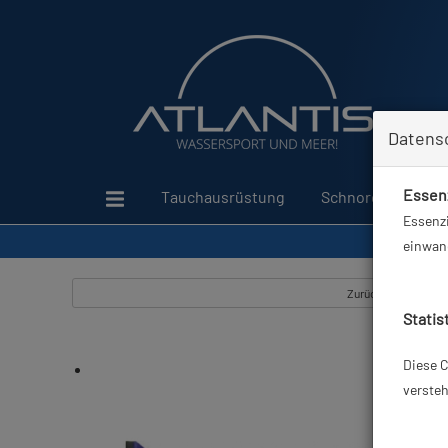
Datens
Essenz
Tauchausrüstung
Schnorcheln
Essenzi
einwand
Zurück
Statis
Diese C
versteh