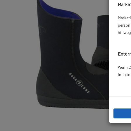
Market
Market
persona
hinweg 
Extern
Wenn Co
Inhalt