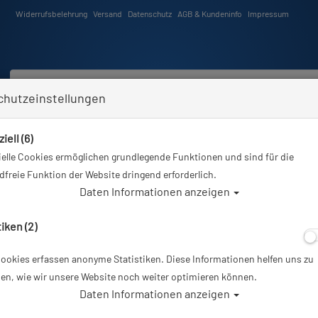
Widerrufsbelehrung
Versand
Datenschutz
AGB & Kundeninfo
Impressum
chutzeinstellungen
iell (6)
Schwimmen
Tauchkurse
Angebote
Neuheiten
elle Cookies ermöglichen grundlegende Funktionen und sind für die
Sie sind hier
Tauchausrüstung
Aqualung Ellie Boot 7mm - #
freie Funktion der Website dringend erforderlich.
Daten Informationen anzeigen
Alle Ar
tiken (2)
ookies erfassen anonyme Statistiken. Diese Informationen helfen uns zu
Aqualung Ellie 
en, wie wir unsere Website noch weiter optimieren können.
Daten Informationen anzeigen
Artikelnr.: lung-5455master