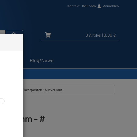
Kontakt
Ihr Konto
Anmelden
0 Artikel
| 0,00 €
Service
Blog/News
tikel zeigen aus: Restposten / Ausverkauf
Boot 7mm - #