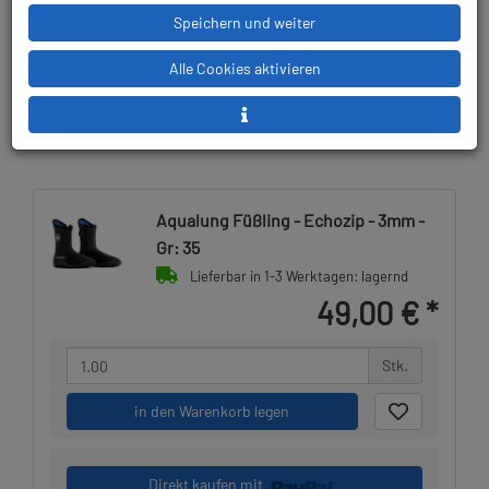
Speichern und weiter
Lieferbar in
Prämienpunkte: 49
Alle Cookies aktivieren
Aqualung Füßling - Echozip - 3mm -
Gr: 35
Lieferbar in 1-3 Werktagen: lagernd
49,00 €
*
Stk.
in den Warenkorb legen
Direkt kaufen mit