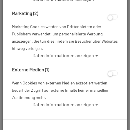
Marketing (2)
Marketing Cookies werden von Drittanbietern oder
Publishern verwendet, um personalisierte Werbung
anzuzeigen. Sie tun dies, indem sie Besucher über Websites
hinweg verfolgen.
Daten Informationen anzeigen
Aqualung Füßling - Echozip - 3mm
Externe Medien (1)
Artikelnr.: lung-BS1910140master
Wenn Cookies von externen Medien akzeptiert werden,
bedarf der Zugriff auf externe Inhalte keiner manuellen
ab
49,00 €
*
Zustimmung mehr.
Daten Informationen anzeigen
Herstellerpreis: 49,00 €