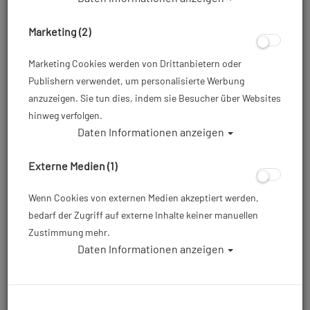
Marketing (2)
Marketing Cookies werden von Drittanbietern oder
Publishern verwendet, um personalisierte Werbung
anzuzeigen. Sie tun dies, indem sie Besucher über Websites
hinweg verfolgen.
Daten Informationen anzeigen
Aqualung i200C Tauchcomputer - Nato
Strap Armband - Farbe: Schwarz
Externe Medien (1)
Artikelnr.: lung-NS155128
Wenn Cookies von externen Medien akzeptiert werden,
bedarf der Zugriff auf externe Inhalte keiner manuellen
429,00 €
*
Zustimmung mehr.
Daten Informationen anzeigen
Herstellerpreis: 429,00 €