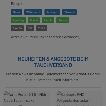
Beispiel:
Mares
Waterproof
Scubapro
Divevolk
Aqaulung
Cressi
Garmin
Suunto
SeaLife
SSI
TUSA
Attraktive Preise im gesamten Sortiment.
NEUHEITEN & ANGEBOTE BEIM
TAUCHVERSAND
Mit den News im online Tauchversand von Atlantis Berlin
bist du immer aktuell informiert!