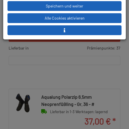
Speichern und weiter
Alle Cookies aktivieren
12,95 € (25.92 %) gespart!
UVP:
49,95 €
gültig bis 31.12.2027
Lieferbar in
Prämienpunkte: 37
Aqualung Polarzip 6.5mm
Neoprenfüßling - Gr. 36 - #
Lieferbar in 1-3 Werktagen: lagernd
37,00 €
*