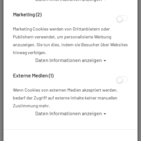
Marketing (2)
Marketing Cookies werden von Drittanbietern oder
Publishern verwendet, um personalisierte Werbung
anzuzeigen. Sie tun dies, indem sie Besucher über Websites
hinweg verfolgen.
Daten Informationen anzeigen
Aqualung Polarzip 6.5mm
Neoprenfüßling - Gr. 36 #
Externe Medien (1)
Artikelnr.: lung-545xxmaster
Wenn Cookies von externen Medien akzeptiert werden,
bedarf der Zugriff auf externe Inhalte keiner manuellen
Zustimmung mehr.
ab
37,00 €
*
Daten Informationen anzeigen
Herstellerpreis: 49,95 €