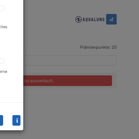
ites
Prämienpunkte: 20
erne
ieser Artikel ist ausverkauft.