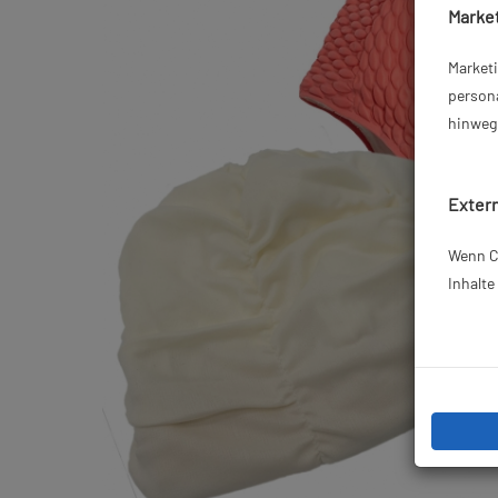
Market
Market
persona
hinweg 
Extern
Wenn Co
Inhalt