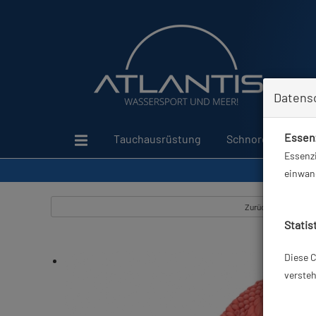
Datens
Essenz
Tauchausrüstung
Schnorcheln
Essenzi
einwand
Zurück
Statis
Diese C
versteh