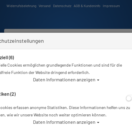
Widerrufsbelehrung
Versand
Datenschutz
AGB & Kundeninfo
Impressum
chutzeinstellungen
iell (6)
Schwimmen
Tauchkurse
Angebote
Neuheiten
elle Cookies ermöglichen grundlegende Funktionen und sind für die
Sie sind hier
Schwimmen
Aquatics Aqua Lady Cap - Badekappe - #
freie Funktion der Website dringend erforderlich.
Daten Informationen anzeigen
A
tiken (2)
ookies erfassen anonyme Statistiken. Diese Informationen helfen uns zu
Aquatics Aqua L
en, wie wir unsere Website noch weiter optimieren können.
Daten Informationen anzeigen
Artikelnr.: lung-203XXmaster