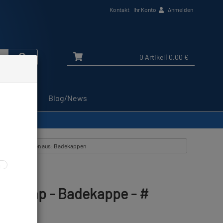
Kontakt
Ihr Konto
Anmelden
0 Artikel
| 0,00 €
Service
Blog/News
lle Artikel zeigen aus: Badekappen
ady Cap - Badekappe - #