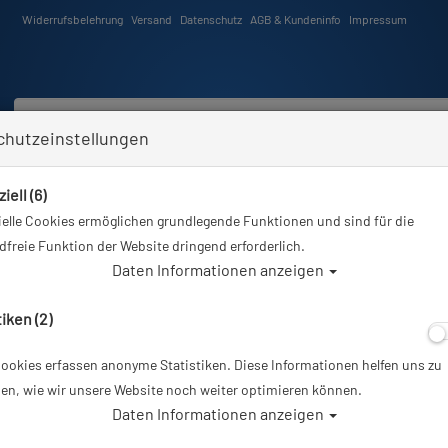
Widerrufsbelehrung
Versand
Datenschutz
AGB & Kundeninfo
Impressum
chutzeinstellungen
iell (6)
Schwimmen
Tauchkurse
Angebote
Neuheiten
elle Cookies ermöglichen grundlegende Funktionen und sind für die
Sie sind hier
Tauchausrüstung
M&M Asymetrischer Schnapphaken - 61mm
freie Funktion der Website dringend erforderlich.
Daten Informationen anzeigen
Alle Artikel zeigen
tiken (2)
ookies erfassen anonyme Statistiken. Diese Informationen helfen uns zu
M&M Asymetrisc
en, wie wir unsere Website noch weiter optimieren können.
Daten Informationen anzeigen
Artikelnr.: mum-33117