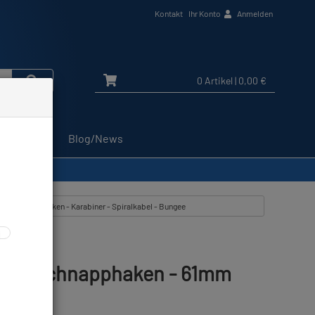
Kontakt
Ihr Konto
Anmelden
0 Artikel
| 0,00 €
Service
Blog/News
 aus: Schnapphaken - Karabiner - Spiralkabel - Bungee
her Schnapphaken - 61mm