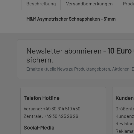
Beschreibung
Versandbemerkungen
Prod
M&M Asymetrischer Schnapphaken - 61mm
Newsletter abonnieren -
10 Euro
sichern.
Erhalte aktuelle News zu Produktangeboten, Aktionen, 
Telefon Hotline
Kunden
Versand:
+49 30 814 519 450
Größent
Zentrale:
+49 30 425 26 26
Kundenz
Revision
Social-Media
Reklama