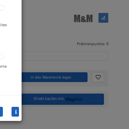
ites
gernd
Prämienpunkte: 9
erne
.
in den Warenkorb legen
Direkt kaufen mit