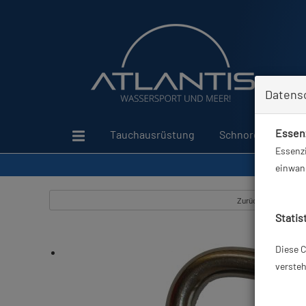
Datens
Essenz
Tauchausrüstung
Schnorcheln
Essenzi
einwand
Zurück
Statis
Diese C
versteh