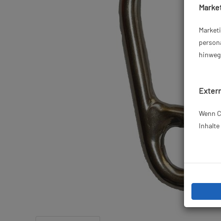
Market
Market
persona
hinweg 
Extern
Wenn Co
Inhalt