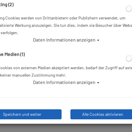
ing (2)
9,00 €
*
ing Cookies werden von Drittanbietern oder Publishern verwendet, um
lisierte Werbung anzuzeigen. Sie tun dies, indem sie Besucher über Webs
Herstellerpreis: 9,00 €
verfolgen.
Daten Informationen anzeigen
Lieferbar in 1-3 Werktagen: la
e Medien (1)
okies von externen Medien akzeptiert werden, bedarf der Zugriff auf ext
e keiner manuellen Zustimmung mehr.
Stk
Daten Informationen anzeigen
Speichern und weiter
Alle Cookies aktivieren