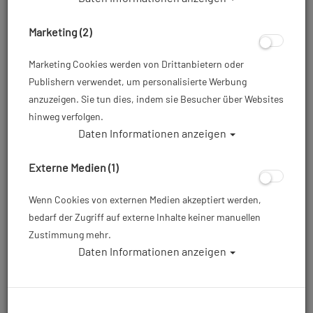
Marketing (2)
Marketing Cookies werden von Drittanbietern oder
Publishern verwendet, um personalisierte Werbung
anzuzeigen. Sie tun dies, indem sie Besucher über Websites
hinweg verfolgen.
Daten Informationen anzeigen
Atomic Frameless 2 - Tauchmaske -
Medium - Klar Schwarz
Externe Medien (1)
Artikelnr.: ato-040621MD
Wenn Cookies von externen Medien akzeptiert werden,
bedarf der Zugriff auf externe Inhalte keiner manuellen
Zustimmung mehr.
150,95 €
*
Daten Informationen anzeigen
Herstellerpreis: 159,00 €