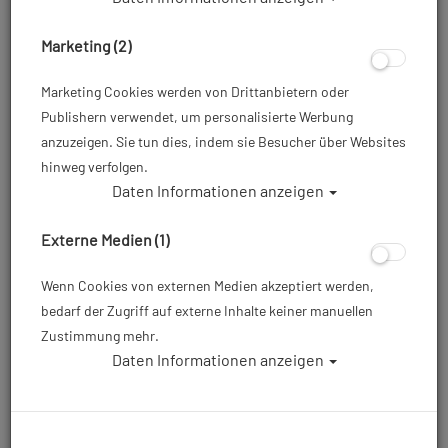
Marketing (2)
Marketing Cookies werden von Drittanbietern oder
Publishern verwendet, um personalisierte Werbung
anzuzeigen. Sie tun dies, indem sie Besucher über Websites
hinweg verfolgen.
Daten Informationen anzeigen
Balzer Race Zitro - Größe: 36/37 #
Externe Medien (1)
Artikelnr.: bal-61360336
Wenn Cookies von externen Medien akzeptiert werden,
bedarf der Zugriff auf externe Inhalte keiner manuellen
5,00 €
*
Zustimmung mehr.
Daten Informationen anzeigen
Herstellerpreis: 24,90 €