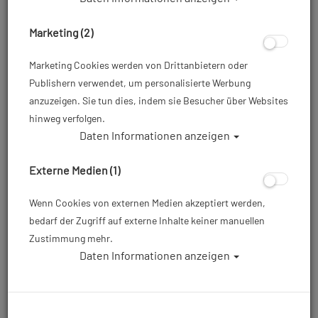
Marketing (2)
Marketing Cookies werden von Drittanbietern oder
BigBlue - AF 85-LB Ambient Filter für 5-
Publishern verwendet, um personalisierte Werbung
anzuzeigen. Sie tun dies, indem sie Besucher über Websites
10m - kompatibel mit VL36000P,
hinweg verfolgen.
VL33000PRC & CB30000P II
Daten Informationen anzeigen
Artikelnr.: cds-AF85-LB
Externe Medien (1)
76,00 €
*
Wenn Cookies von externen Medien akzeptiert werden,
bedarf der Zugriff auf externe Inhalte keiner manuellen
Herstellerpreis: 105,00 €
Zustimmung mehr.
Daten Informationen anzeigen