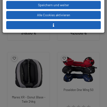
Mares Sidemount Heavy
Mares XR - Donut Blase -
Speichern und weiter
Pure Bladder - XR-Line
Twin 20kg
16/34
Alle Cookies aktivieren
319,00 €
420,00 €
Poseidon One Wing 50
Mares XR - Donut Blase -
Twin 24kg