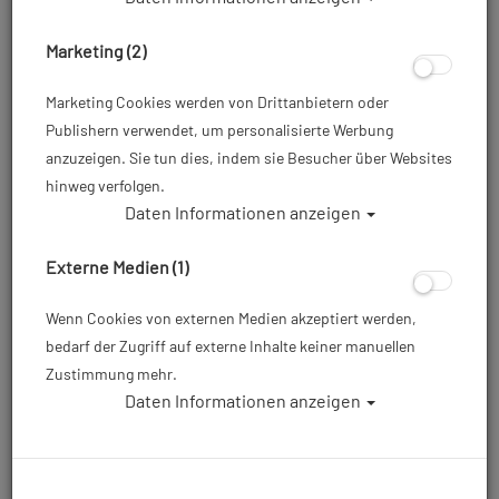
Marketing (2)
Marketing Cookies werden von Drittanbietern oder
Bleigurt Inox von Polaris - Farbe:
Publishern verwendet, um personalisierte Werbung
schwarz
anzuzeigen. Sie tun dies, indem sie Besucher über Websites
Artikelnr.: pol-20900
hinweg verfolgen.
Daten Informationen anzeigen
21,00 €
*
Externe Medien (1)
Wenn Cookies von externen Medien akzeptiert werden,
Herstellerpreis: 21,00 €
bedarf der Zugriff auf externe Inhalte keiner manuellen
Zustimmung mehr.
Daten Informationen anzeigen
Lieferbar in 1-3
Prämienpunkte: 21
Werktagen: lagernd