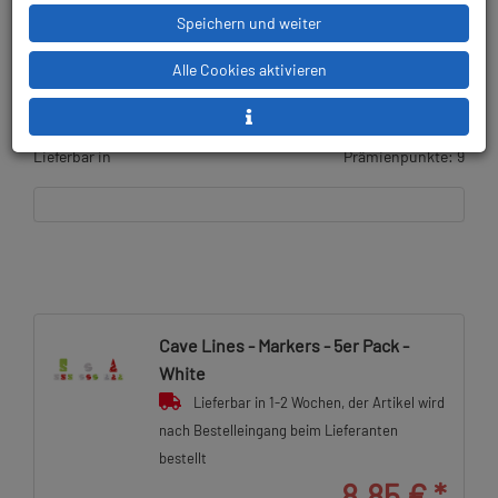
Speichern und weiter
4,09 € (31.62 %) gespart!
Alle Cookies aktivieren
UVP:
12,95 €
gültig bis 13.08.2026
Lieferbar in
Prämienpunkte: 9
Cave Lines - Markers - 5er Pack -
White
Lieferbar in 1-2 Wochen, der Artikel wird
nach Bestelleingang beim Lieferanten
bestellt
8,85 €
*