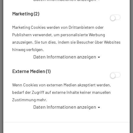
Marketing (2)
Marketing Cookies werden von Drittanbietern oder
Publishern verwendet, um personalisierte Werbung
anzuzeigen. Sie tun dies, indem sie Besucher über Websites
hinweg verfolgen.
Daten Informationen anzeigen
Cave Lines - Markers - 5er Pack
Externe Medien (1)
Artikelnr.: mar-415761master
Wenn Cookies von externen Medien akzeptiert werden,
bedarf der Zugriff auf externe Inhalte keiner manuellen
ab
8,85 €
*
Zustimmung mehr.
Daten Informationen anzeigen
Herstellerpreis: 12,95 €