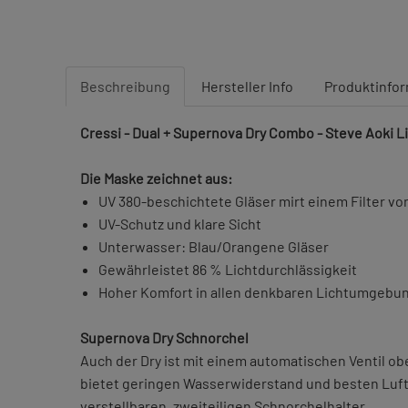
Beschreibung
Hersteller Info
Produktinfo
Cressi - Dual + Supernova Dry Combo - Steve Aoki Li
Die Maske zeichnet aus:
UV 380-beschichtete Gläser mirt einem Filter v
UV-Schutz und klare Sicht
Unterwasser: Blau/Orangene Gläser
Gewährleistet 86 % Lichtdurchlässigkeit
Hoher Komfort in allen denkbaren Lichtumgebu
Supernova Dry Schnorchel
Auch der Dry ist mit einem automatischen Ventil ob
bietet geringen Wasserwiderstand und besten Luftd
verstellbaren, zweiteiligen Schnorchelhalter.