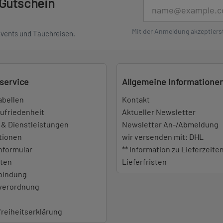
 Gutschein
E-Mail
Mit der Anmeldung akzeptiers
Events und Tauchreisen.
service
Allgemeine Informatione
abellen
Kontakt
ufriedenheit
Aktueller Newsletter
 & Dienstleistungen
Newsletter An-/Abmeldung
tionen
wir versenden mit: DHL
nformular
** Information zu Lieferzeite
iten
Lieferfristen
bindung
everordnung
freiheitserklärung