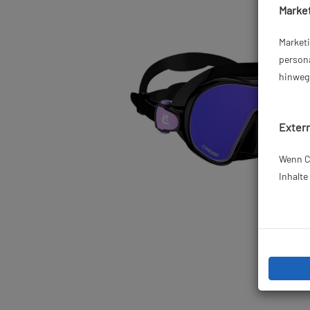
Market
Market
persona
hinweg 
Extern
Wenn Co
Inhalt