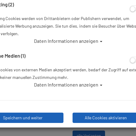
ing (2)
Artikelnr.: cre-DM335041
ing Cookies werden von Drittanbietern oder Publishern verwendet, um
120,00 €
*
lisierte Werbung anzuzeigen. Sie tun dies, indem sie Besucher über Webs
verfolgen.
Daten Informationen anzeigen
Herstellerpreis: 119,99 €
e Medien (1)
Lieferbar in bitte telef. erfrag
okies von externen Medien akzeptiert werden, bedarf der Zugriff auf ext
e keiner manuellen Zustimmung mehr.
Daten Informationen anzeigen
Stk
Speichern und weiter
Alle Cookies aktivieren
alle Varianten