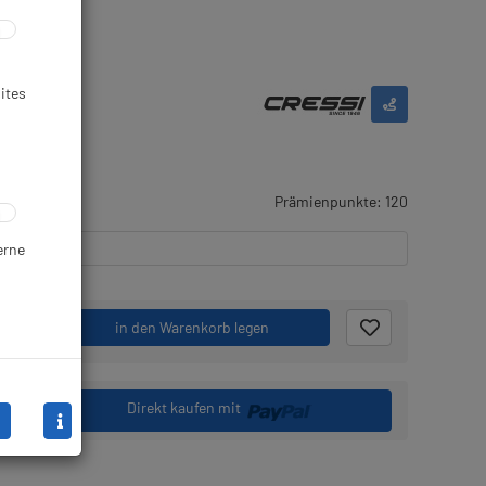
ites
en
Prämienpunkte: 120
erne
.
in den Warenkorb legen
Direkt kaufen mit