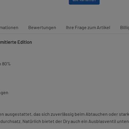
rmationen
Bewertungen
Ihre Frage zum Artikel
Bill
mitierte Edition
on 80%
ngen
en ausgestattet, das sich zuverlässig beim Abtauchen oder star
urchsatz. Natürlich bietet der Dry auch ein Ausblasventil unt