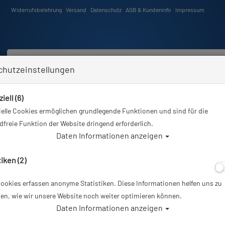
Widerrufsbelehrung
Versand
Datenschutz
AGB & Kundeninfo
Impressum
chutzeinstellungen
iell (6)
Schwimmen
Tauchkurse
Angebote
Neuheiten
elle Cookies ermöglichen grundlegende Funktionen und sind für die
er
Tauchausrüstung
Cressi - Dual + Supernova Dry Combo - Steve Aoki Limited Edition - 
freie Funktion der Website dringend erforderlich.
Daten Informationen anzeigen
Alle Ar
tiken (2)
ookies erfassen anonyme Statistiken. Diese Informationen helfen uns zu
Cressi - Dual + 
en, wie wir unsere Website noch weiter optimieren können.
Daten Informationen anzeigen
Aoki Limited Edi