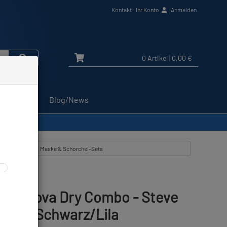
Kontakt
Ihr Konto
Anmelden
0 Artikel
| 0,00 €
Service
Blog/News
Schwarz/Lila
tikel zeigen aus: Maske & Schorchel-Sets
Supernova Dry Combo - Steve
tion - Schwarz/Lila