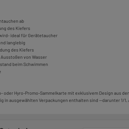
intauchen ab
ung des Kiefers
wird- ideal für Gerätetaucher
nd langlebig
dung des Kiefers
s Ausstoßen von Wasser
erstand beim Schwimmen
e
iro- oder Hyro-Promo-Sammelkarte mit exklusivem Design aus d
ig in ausgewählten Verpackungen enthalten sind —darunter 1/1, /5,