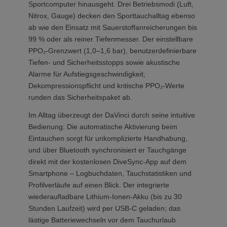
Sportcomputer hinausgeht. Drei Betriebsmodi (Luft,
Nitrox, Gauge) decken den Sporttauchalltag ebenso
ab wie den Einsatz mit Sauerstoffanreicherungen bis
99 % oder als reiner Tiefenmesser. Der einstellbare
PPO₂-Grenzwert (1,0–1,6 bar), benutzerdefinierbare
Tiefen- und Sicherheitsstopps sowie akustische
Alarme für Aufstiegsgeschwindigkeit,
Dekompressionspflicht und kritische PPO₂-Werte
runden das Sicherheitspaket ab.
Im Alltag überzeugt der DaVinci durch seine intuitive
Bedienung: Die automatische Aktivierung beim
Eintauchen sorgt für unkomplizierte Handhabung,
und über Bluetooth synchronisiert er Tauchgänge
direkt mit der kostenlosen DiveSync-App auf dem
Smartphone – Logbuchdaten, Tauchstatistiken und
Profilverläufe auf einen Blick. Der integrierte
wiederaufladbare Lithium-Ionen-Akku (bis zu 30
Stunden Laufzeit) wird per USB-C geladen; das
lästige Batteriewechseln vor dem Tauchurlaub