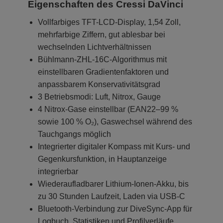
Eigenschaften des Cressi DaVinci
Vollfarbiges TFT-LCD-Display, 1,54 Zoll,
mehrfarbige Ziffern, gut ablesbar bei
wechselnden Lichtverhältnissen
Bühlmann-ZHL-16C-Algorithmus mit
einstellbaren Gradientenfaktoren und
anpassbarem Konservativitätsgrad
3 Betriebsmodi: Luft, Nitrox, Gauge
4 Nitrox-Gase einstellbar (EAN22–99 %
sowie 100 % O₂), Gaswechsel während des
Tauchgangs möglich
Integrierter digitaler Kompass mit Kurs- und
Gegenkursfunktion, in Hauptanzeige
integrierbar
Wiederaufladbarer Lithium-Ionen-Akku, bis
zu 30 Stunden Laufzeit, Laden via USB-C
Bluetooth-Verbindung zur DiveSync-App für
Logbuch, Statistiken und Profilverläufe