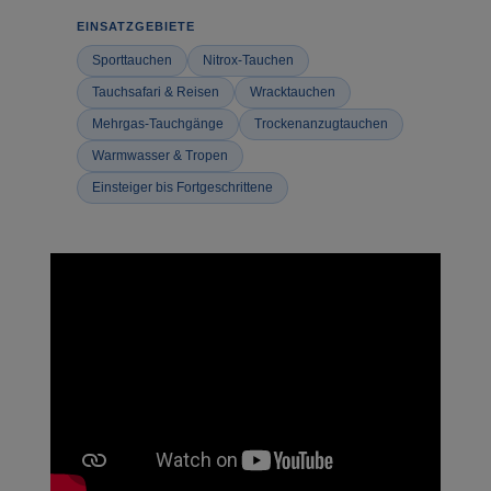
EINSATZGEBIETE
Sporttauchen
Nitrox-Tauchen
Tauchsafari & Reisen
Wracktauchen
Mehrgas-Tauchgänge
Trockenanzugtauchen
Warmwasser & Tropen
Einsteiger bis Fortgeschrittene