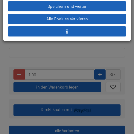
Speichern und weiter
Lieferbar in 1-2 Wochen,
Prämienpunkte: 80
Alle Cookies aktivieren
der Artikel wird nach
Bestelleingang beim
Lieferanten bestellt
Stk.
in den Warenkorb legen
Direkt kaufen mit
alle Varianten