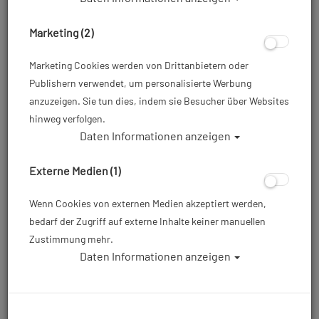
Marketing (2)
Marketing Cookies werden von Drittanbietern oder
Publishern verwendet, um personalisierte Werbung
anzuzeigen. Sie tun dies, indem sie Besucher über Websites
hinweg verfolgen.
Daten Informationen anzeigen
Cressi - Wahoo - Damen - 2mm -
Neoprenanzug - Größe: S/2
Externe Medien (1)
Artikelnr.: cre-XDG022122
Wenn Cookies von externen Medien akzeptiert werden,
bedarf der Zugriff auf externe Inhalte keiner manuellen
Zustimmung mehr.
80,00 €
*
Daten Informationen anzeigen
Herstellerpreis: 79,99 €