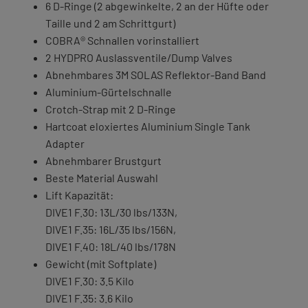
6 D-Ringe (2 abgewinkelte, 2 an der Hüfte oder
Taille und 2 am Schrittgurt)
COBRA® Schnallen vorinstalliert
2 HYDPRO Auslassventile/Dump Valves
Abnehmbares 3M SOLAS Reflektor-Band Band
Aluminium-Gürtelschnalle
Crotch-Strap mit 2 D-Ringe
Hartcoat eloxiertes Aluminium Single Tank
Adapter
Abnehmbarer Brustgurt
Beste Material Auswahl
Lift Kapazität:
DIVE1 F.30: 13L/30 lbs/133N,
DIVE1 F.35: 16L/35 lbs/156N,
DIVE1 F.40: 18L/40 lbs/178N
Gewicht (mit Softplate)
DIVE1 F.30: 3.5 Kilo
DIVE1 F.35: 3.6 Kilo