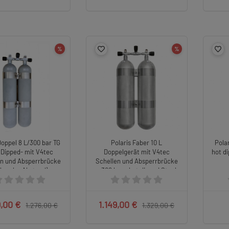
%
%
oppel 8 L/300 bar TG
Polaris Faber 10 L
Pola
 Dipped- mit V4tec
Doppelgerät mit V4tec
hot d
en und Absperrbrücke
Schellen und Absperrbrücke
chmaler Abstand)
- 300 bar - hot dipped Steel
Beast
9,00 €
1.149,00 €
1.276,00 €
1.329,00 €