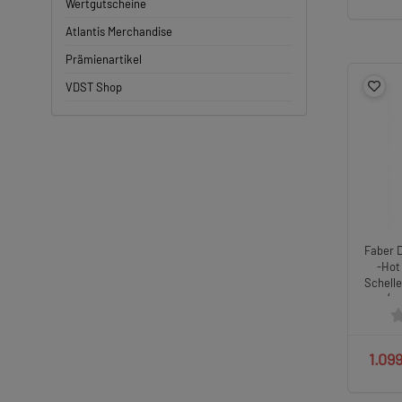
Wertgutscheine
Atlantis Merchandise
Prämienartikel
VDST Shop
Faber D
-Hot
Schell
(s
1.09