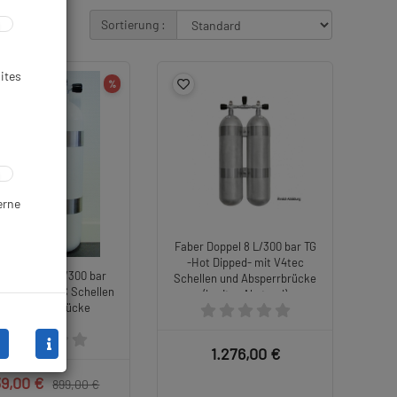
Sortierung :
ites
%
erne
Faber Doppel 8 L/300 bar TG
-Hot Dipped- mit V4tec
- Doppel 7 L /300 bar
Schellen und Absperrbrücke
 TG mit V4TEC Schellen
(breiter Abstand)
nd Absperrbrücke
1.276,00 €
39,00 €
899,00 €