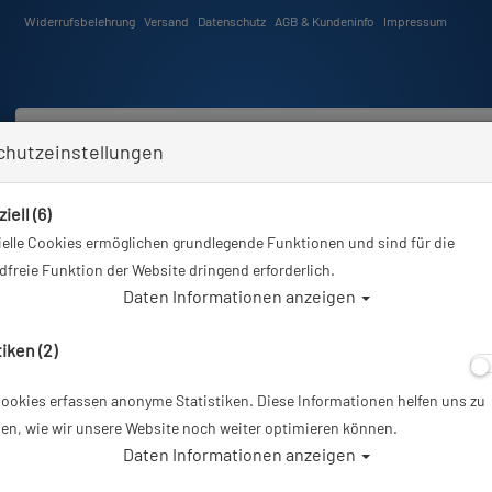
Widerrufsbelehrung
Versand
Datenschutz
AGB & Kundeninfo
Impressum
chutzeinstellungen
iell (6)
Schwimmen
Tauchkurse
Angebote
Neuheiten
elle Cookies ermöglichen grundlegende Funktionen und sind für die
Sie sind hier
Tauchausrüstung
Doppeltauchgeräte 300bar
freie Funktion der Website dringend erforderlich.
Daten Informationen anzeigen
peltauchgeräte 300bar
tiken (2)
ookies erfassen anonyme Statistiken. Diese Informationen helfen uns zu
er
en, wie wir unsere Website noch weiter optimieren können.
Daten Informationen anzeigen