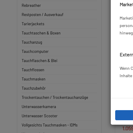
Market
Rebreather
Restposten / Ausverkauf
Market
Tarierjackets
persona
hinweg 
Tauchtaschen & Boxen
Tauchanzug
Tauchcomputer
Extern
Tauchflaschen & Blei
Wenn Co
Tauchflossen
Inhalt
Tauchmasken
Tauchzubehör
ECS D
Trockentauchen / Trockentauchanzüge
Stahl T
un
Unterwasserkamera
Unterwasser Scooter
Vollgesichts Tauchmasken - IDMs
1.05