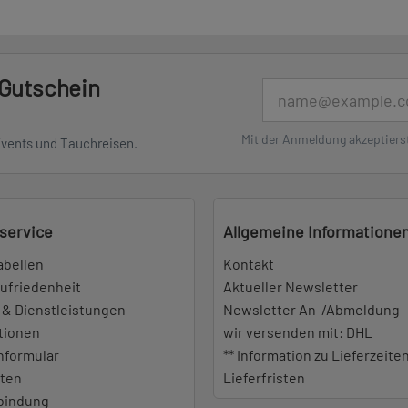
 Gutschein
E-Mail
Mit der Anmeldung akzeptiers
Events und Tauchreisen.
service
Allgemeine Informatione
abellen
Kontakt
ufriedenheit
Aktueller Newsletter
 & Dienstleistungen
Newsletter An-/Abmeldung
tionen
wir versenden mit: DHL
nformular
** Information zu Lieferzeite
iten
Lieferfristen
bindung