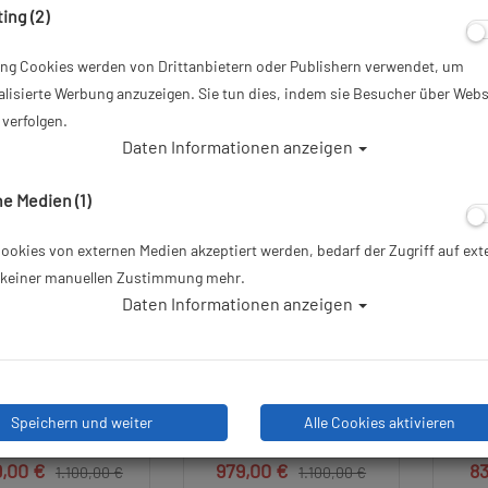
ing (2)
ing Cookies werden von Drittanbietern oder Publishern verwendet, um
lisierte Werbung anzuzeigen. Sie tun dies, indem sie Besucher über Webs
%
TOP
%
TOP
verfolgen.
Daten Informationen anzeigen
e Medien (1)
okies von externen Medien akzeptiert werden, bedarf der Zugriff auf ext
e keiner manuellen Zustimmung mehr.
Daten Informationen anzeigen
oppel 12 L /300 bar
Polaris ECS Doppel 10 L /300
ECS 
G mit V4TEC Schellen
bar Stahl TG mit V4TEC
Stahl
d Absperrbrücke
Schellen
u
Speichern und weiter
Alle Cookies aktivieren
9,00 €
979,00 €
8
1.100,00 €
1.100,00 €