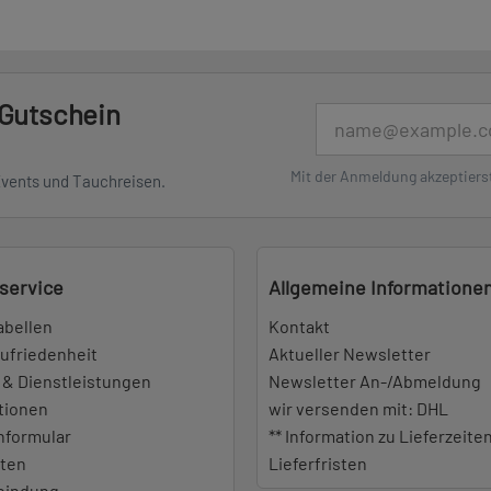
 Gutschein
E-Mail
Mit der Anmeldung akzeptiers
Events und Tauchreisen.
service
Allgemeine Informatione
abellen
Kontakt
ufriedenheit
Aktueller Newsletter
 & Dienstleistungen
Newsletter An-/Abmeldung
tionen
wir versenden mit: DHL
nformular
** Information zu Lieferzeite
iten
Lieferfristen
bindung