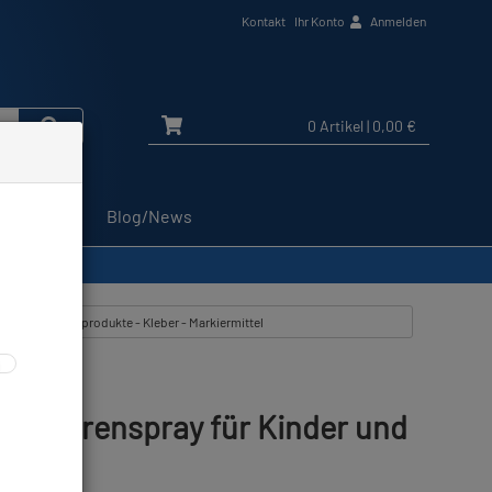
Kontakt
Ihr Konto
Anmelden
0 Artikel
| 0,00 €
Service
Blog/News
e
eigen aus: Pflegeprodukte - Kleber - Markiermittel
hes Ohrenspray für Kinder und