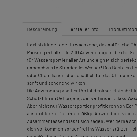
Beschreibung
Hersteller Info
Produktinfo
Egal ob Kinder oder Erwachsene, das natürliche O
Packung erhältst du 200 Anwendungen, die das Gehö
für Wassersportler aller Art und eignet sich perfe
unbeschwerte Stunden im Wasser! Das Beste an Ear 
oder Chemikalien, die schädlich für das Ohr sein k
sanft und schonend wirken.
Die Anwendung von Ear Pro ist denkbar einfach: Ein
Schutzfilm im Gehörgang, der verhindert, dass Wass
Aber nicht nur Wassersportler profitieren von Ear
ausprobieren! Die regelmäßige Anwendung kann daz
Zusammenfassend lässt sich sagen: Wer gerne schw
dich vollkommen sorgenfrei ins Wasser stürzen - o
genieße deine Zeit im Wasser in vollen Zügen!