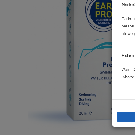
Market
Market
persona
hinweg 
Extern
Wenn Co
Inhalt