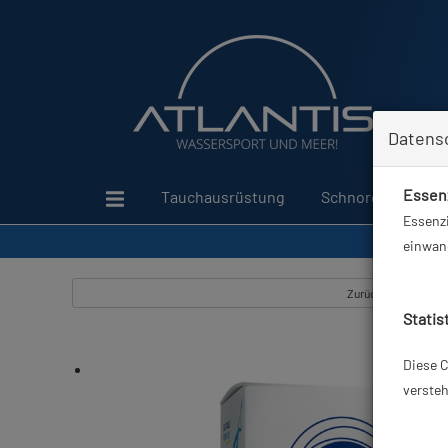
Datens
Essenz
Tauchausrüstung
Schnorcheln
Essenzi
einwand
Zurück
Statis
Diese C
versteh