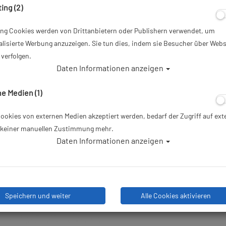
ing (2)
Artikelnr.: EarPro
ing Cookies werden von Drittanbietern oder Publishern verwendet, um
19,95 €
*
lisierte Werbung anzuzeigen. Sie tun dies, indem sie Besucher über Webs
verfolgen.
Daten Informationen anzeigen
Herstellerpreis: 19,95 €
e Medien (1)
Lieferbar in 1-3 Werktagen: la
okies von externen Medien akzeptiert werden, bedarf der Zugriff auf ext
e keiner manuellen Zustimmung mehr.
Daten Informationen anzeigen
Stk
Speichern und weiter
Alle Cookies aktivieren