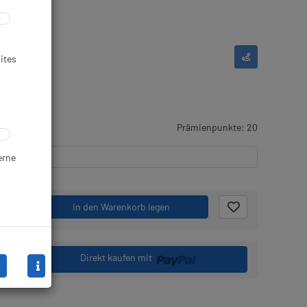
ites
gernd
Prämienpunkte: 20
erne
.
in den Warenkorb legen
Direkt kaufen mit