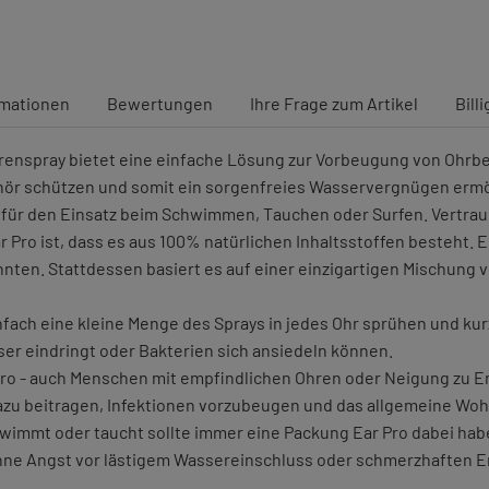
rmationen
Bewertungen
Ihre Frage zum Artikel
Bill
hrenspray bietet eine einfache Lösung zur Vorbeugung von Ohrb
r schützen und somit ein sorgenfreies Wasservergnügen ermögli
kt für den Einsatz beim Schwimmen, Tauchen oder Surfen. Vertrau
Pro ist, dass es aus 100% natürlichen Inhaltsstoffen besteht. 
önnten. Stattdessen basiert es auf einer einzigartigen Mischung 
fach eine kleine Menge des Sprays in jedes Ohr sprühen und kurz
er eindringt oder Bakterien sich ansiedeln können.
 Pro - auch Menschen mit empfindlichen Ohren oder Neigung zu 
u beitragen, Infektionen vorzubeugen und das allgemeine Woh
immt oder taucht sollte immer eine Packung Ear Pro dabei habe
hne Angst vor lästigem Wassereinschluss oder schmerzhaften En