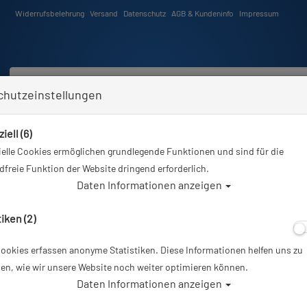
Widerrufsbelehrung
Versand
Datenschutz
AGB & Kundeninfo
Impressum
chutzeinstellungen
iell (6)
Schwimmen
Tauchkurse
Angebote
Neuheiten
elle Cookies ermöglichen grundlegende Funktionen und sind für die
Sie sind hier
Tauchausrüstung
Ear Pro natürliches Ohrenspray für Kinder und Erwachsen
freie Funktion der Website dringend erforderlich.
Daten Informationen anzeigen
Alle Artikel z
tiken (2)
ookies erfassen anonyme Statistiken. Diese Informationen helfen uns zu
Ear Pro natürlic
en, wie wir unsere Website noch weiter optimieren können.
Daten Informationen anzeigen
Erwachsene