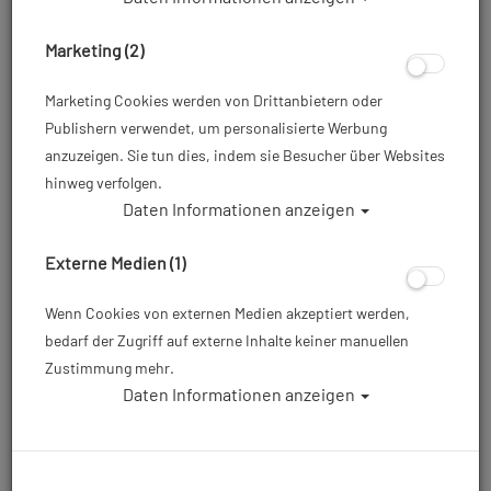
Marketing (2)
Marketing Cookies werden von Drittanbietern oder
Publishern verwendet, um personalisierte Werbung
anzuzeigen. Sie tun dies, indem sie Besucher über Websites
hinweg verfolgen.
Daten Informationen anzeigen
Ikelite - 71472 200DL
Unterwassergehäuse für Sony Alpha a7 II
Externe Medien (1)
- a7R II - a7S II - spiegellose dSLR
Wenn Cookies von externen Medien akzeptiert werden,
Artikelnr.: ike-71472
bedarf der Zugriff auf externe Inhalte keiner manuellen
Zustimmung mehr.
Daten Informationen anzeigen
1.974,50 €
*
Herstellerpreis: 1.974,50 €