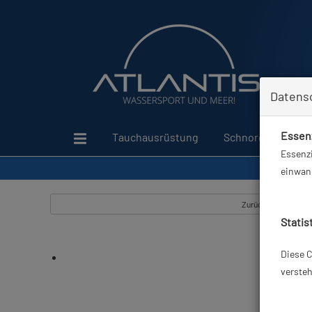
Datens
Essenz
Tauchausrüstung
Schnorcheln
Essenzi
einwand
Zurück
Statis
Diese C
versteh