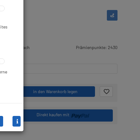
ites
rtikel wird nach
Prämienpunkte: 2430
stellt
erne
.
in den Warenkorb legen
Direkt kaufen mit