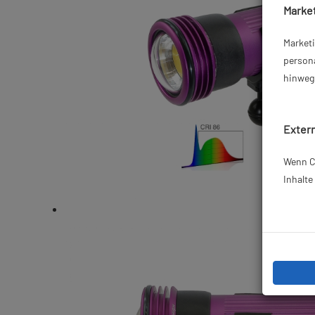
Market
Market
persona
hinweg 
Extern
Wenn Co
Inhalt