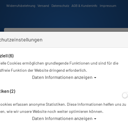
Widerrufsbelehrung
Versand
Datenschutz
AGB & Kundeninfo
Impressum
chutzeinstellungen
iell (6)
Schwimmen
Tauchkurse
Angebote
Neuheiten
elle Cookies ermöglichen grundlegende Funktionen und sind für die
Sie sind hier
Tauchausrüstung
Keldan Light - Video 8XR 20000lm CRI86
freie Funktion der Website dringend erforderlich.
Daten Informationen anzeigen
A
tiken (2)
ookies erfassen anonyme Statistiken. Diese Informationen helfen uns zu
Keldan Light - 
en, wie wir unsere Website noch weiter optimieren können.
Daten Informationen anzeigen
Artikelnr.: KL-1725