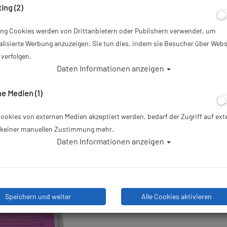
ing (2)
2.430,00 €
*
ing Cookies werden von Drittanbietern oder Publishern verwendet, um
lisierte Werbung anzuzeigen. Sie tun dies, indem sie Besucher über Webs
Herstellerpreis: 2.430,00 €
verfolgen.
Daten Informationen anzeigen
Lieferbar in 1-2 Wochen, der A
Bestelleingang beim Lieferanten be
e Medien (1)
okies von externen Medien akzeptiert werden, bedarf der Zugriff auf ext
e keiner manuellen Zustimmung mehr.
Daten Informationen anzeigen
Stk
Speichern und weiter
Alle Cookies aktivieren