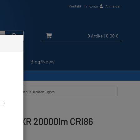
Kontakt
Ihr Konto
Anmelden
0 Artikel
| 0,00 €
Service
Blog/News
lle Artikel zeigen aus: Keldan Lights
Video 8XR 20000lm CRI86