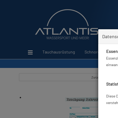
Datens
Essenz
Tauchausrüstung
Schnorcheln
Essenzi
einwand
Zurück
Statis
Diese C
versteh