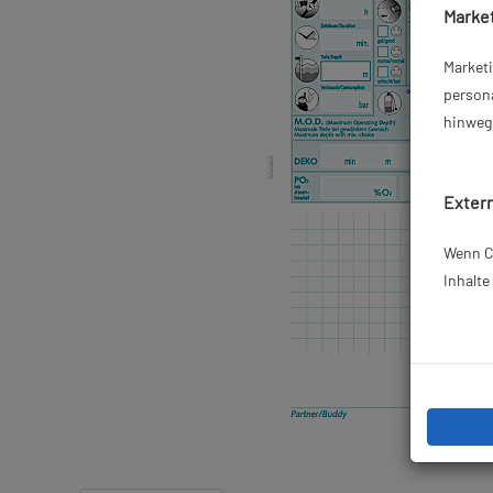
Market
Market
persona
hinweg 
Extern
Wenn Co
Inhalt