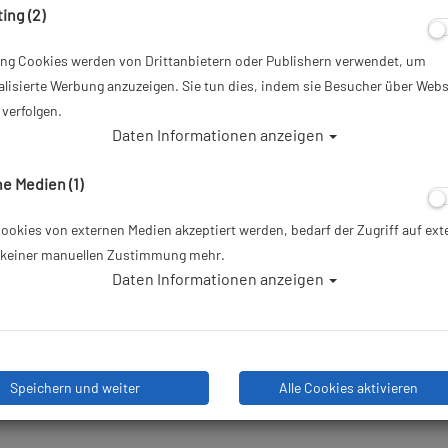
ing (2)
6,95 €
*
ing Cookies werden von Drittanbietern oder Publishern verwendet, um
lisierte Werbung anzuzeigen. Sie tun dies, indem sie Besucher über Webs
Herstellerpreis: 6,95 €
verfolgen.
Daten Informationen anzeigen
Lieferbar in 1-3 Werktagen: la
e Medien (1)
okies von externen Medien akzeptiert werden, bedarf der Zugriff auf ext
e keiner manuellen Zustimmung mehr.
Stk
Daten Informationen anzeigen
Speichern und weiter
Alle Cookies aktivieren