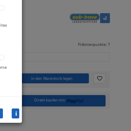
ites
gernd
Prämienpunkte: 7
erne
.
in den Warenkorb legen
Direkt kaufen mit