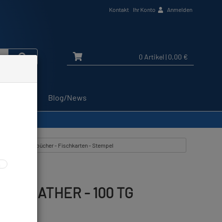
Kontakt
Ihr Konto
Anmelden
0 Artikel
| 0,00 €
Service
Blog/News
 zeigen aus: Logbücher - Fischkarten - Stempel
REBREATHER - 100 TG