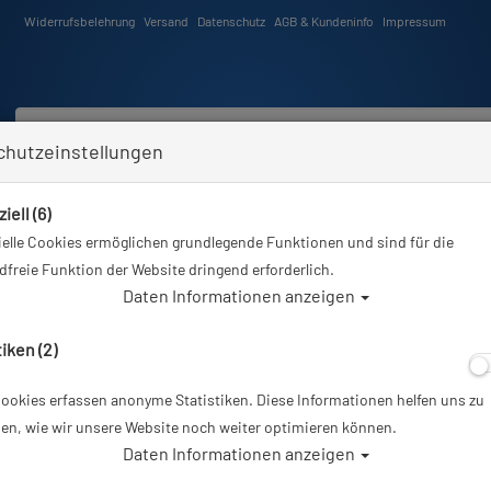
Widerrufsbelehrung
Versand
Datenschutz
AGB & Kundeninfo
Impressum
chutzeinstellungen
iell (6)
Schwimmen
Tauchkurse
Angebote
Neuheiten
elle Cookies ermöglichen grundlegende Funktionen und sind für die
Sie sind hier
Tauchausrüstung
Logbuchseiten REBREATHER - 100 TG
freie Funktion der Website dringend erforderlich.
Daten Informationen anzeigen
Alle Artikel
tiken (2)
ookies erfassen anonyme Statistiken. Diese Informationen helfen uns zu
Logbuchseiten 
en, wie wir unsere Website noch weiter optimieren können.
Daten Informationen anzeigen
Artikelnr.: base-360