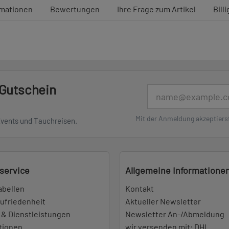
rmationen
Bewertungen
Ihre Frage zum Artikel
Bill
 Gutschein
E-Mail
Mit der Anmeldung akzeptiers
Events und Tauchreisen.
service
Allgemeine Informatione
abellen
Kontakt
ufriedenheit
Aktueller Newsletter
 & Dienstleistungen
Newsletter An-/Abmeldung
tionen
wir versenden mit: DHL