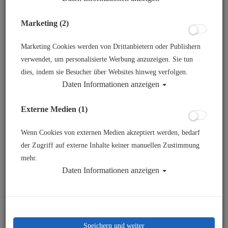
Marketing (2)
Marketing Cookies werden von Drittanbietern oder Publishern
verwendet, um personalisierte Werbung anzuzeigen. Sie tun
dies, indem sie Besucher über Websites hinweg verfolgen.
Daten Informationen anzeigen
Mares 52X / 15X / 25XR - Dry Kit mit
Externe Medien (1)
Kolbensteuerung - zweifach balanciert
Wenn Cookies von externen Medien akzeptiert werden, bedarf
Artikelnr.: mar-416813
der Zugriff auf externe Inhalte keiner manuellen Zustimmung
mehr.
Daten Informationen anzeigen
125,00 €
*
Herstellerpreis: 129,00 €
Speichern und weiter