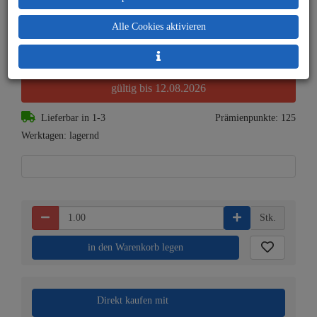
Alle Cookies aktivieren
4,00 € (3.1 %) gespart!
UVP:
129,00 €
gültig bis 12.08.2026
Lieferbar in 1-3
Prämienpunkte: 125
Werktagen: lagernd
Stk.
in den Warenkorb legen
Direkt kaufen mit