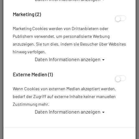
Marketing (2)
Marketing Cookies werden von Drittanbietern oder
Publishern verwendet, um personalisierte Werbung
anzuzeigen. Sie tun dies, indem sie Besucher über Websites
hinweg verfolgen.
Daten Informationen anzeigen
Mares Atemregler Epic ADJ 82X PVD -
DIN
Externe Medien (1)
Artikelnr.: mar-416247DIN
Wenn Cookies von externen Medien akzeptiert werden,
bedarf der Zugriff auf externe Inhalte keiner manuellen
Zustimmung mehr.
Dieser Artikel ist mit anderen Rabattaktionen nicht
Daten Informationen anzeigen
kombinierbar
849,00 €
*