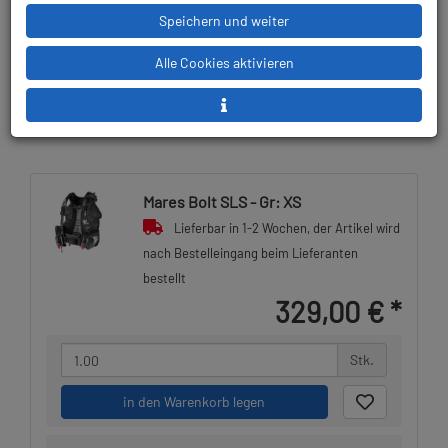
Speichern und weiter
Lieferbar in
Prämienpunkte: 329
Alle Cookies aktivieren
Mares Bolt SLS - Gr: XS
Lieferbar in 1-2 Wochen, der Artikel wird
nach Bestelleingang beim Lieferanten
bestellt
329,00 €
*
Stk.
in den Warenkorb legen