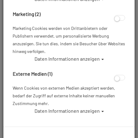
Marketing (2)
Marketing Cookies werden von Drittanbietern oder
Publishern verwendet, um personalisierte Werbung
anzuzeigen. Sie tun dies, indem sie Besucher über Websites
hinweg verfolgen.
Daten Informationen anzeigen
Mares XR - Dead Bolt Snap - 75 mm
Externe Medien (1)
Artikelnr.: mar-41576575
Wenn Cookies von externen Medien akzeptiert werden,
bedarf der Zugriff auf externe Inhalte keiner manuellen
11,90 €
*
Zustimmung mehr.
Daten Informationen anzeigen
Herstellerpreis: 13,95 €