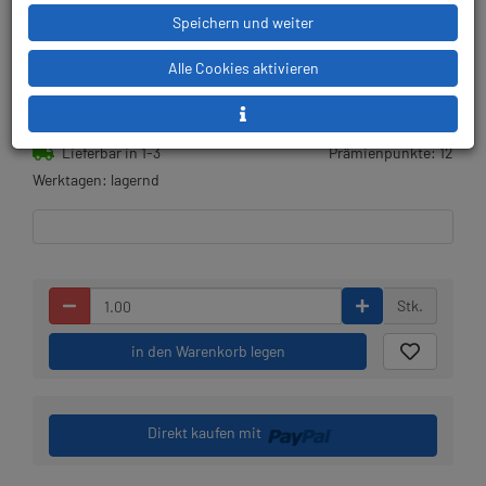
Speichern und weiter
2,05 € (14.68 %) gespart!
Alle Cookies aktivieren
UVP:
13,95 €
gültig bis 09.08.2026
Lieferbar in 1-3
Prämienpunkte: 12
Werktagen: lagernd
Stk.
in den Warenkorb legen
Direkt kaufen mit