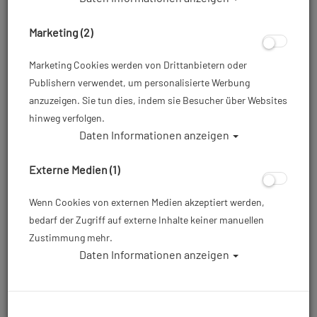
Marketing (2)
Marketing Cookies werden von Drittanbietern oder
Publishern verwendet, um personalisierte Werbung
anzuzeigen. Sie tun dies, indem sie Besucher über Websites
hinweg verfolgen.
Daten Informationen anzeigen
Mares XR Finimeter SPG52 - 5 PSI - 56cm
Schlauch
Externe Medien (1)
Artikelnr.: mar-414600PSI
Wenn Cookies von externen Medien akzeptiert werden,
bedarf der Zugriff auf externe Inhalte keiner manuellen
Zustimmung mehr.
Mares XR Finimeter SPG52 Teckies do it right ? mit dem
Daten Informationen anzeigen
Finimeter von Mares XR.
119,00 €
*