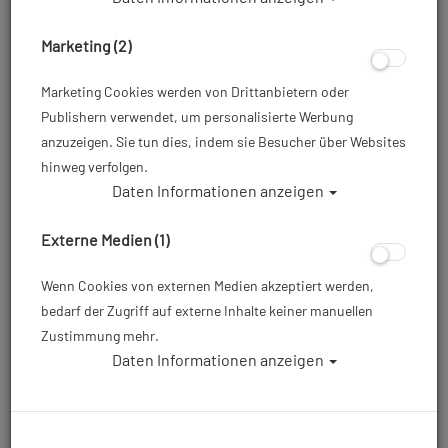
- Größe: 36/37
Artikelnr.: mar-41031336bgr
Marketing (2)
Marketing Cookies werden von Drittanbietern oder
Dieser Artikel ist mit anderen Rabattaktionen nicht
Publishern verwendet, um personalisierte Werbung
kombinierbar
anzuzeigen. Sie tun dies, indem sie Besucher über Websites
65,00 €
*
hinweg verfolgen.
Daten Informationen anzeigen
Herstellerpreis: 89,95 €
Externe Medien (1)
Wenn Cookies von externen Medien akzeptiert werden,
bedarf der Zugriff auf externe Inhalte keiner manuellen
Lieferbar in 1-2 Wochen,
Prämienpunkte: 65
Zustimmung mehr.
der Artikel wird nach
Daten Informationen anzeigen
Bestelleingang beim
Lieferanten bestellt