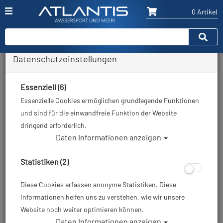
0 Artikel
Datenschutzeinstellungen
Zurück
Alle Artikel zeigen aus: Schnorchelflossen
Essenziell (6)
Essenzielle Cookies ermöglichen grundlegende Funktionen
und sind für die einwandfreie Funktion der Website
dringend erforderlich.
Daten Informationen anzeigen
Statistiken (2)
Diese Cookies erfassen anonyme Statistiken. Diese
Informationen helfen uns zu verstehen, wie wir unsere
Mares Flosse Volo Race - Farbe: blue-fog
Website noch weiter optimieren können.
Daten Informationen anzeigen