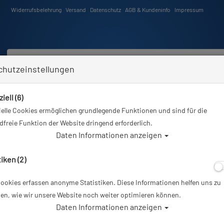
Widerrufsbelehrung
Versand
Datenschutz
AGB & Kundeninfo
Impressum
chutzeinstellungen
iell (6)
Schwimmen
Tauchkurse
Angebote
Neuheiten
elle Cookies ermöglichen grundlegende Funktionen und sind für die
Sie sind hier
Tauchausrüstung
Mares Geräteflosse Excite - Blau - Gr: XS #
freie Funktion der Website dringend erforderlich.
Daten Informationen anzeigen
Alle Ar
tiken (2)
ookies erfassen anonyme Statistiken. Diese Informationen helfen uns zu
Mares Geräteflos
en, wie wir unsere Website noch weiter optimieren können.
Daten Informationen anzeigen
Artikelnr.: mar-410025master