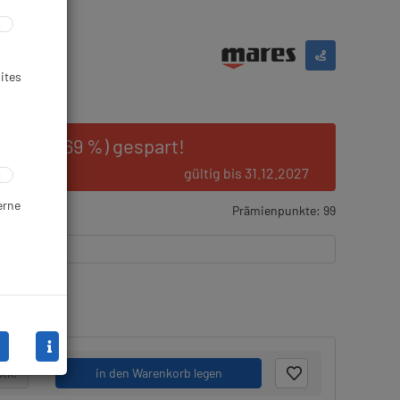
ites
0 € (44.69 %) gespart!
gültig bis 31.12.2027
erne
Prämienpunkte: 99
Stk.
in den Warenkorb legen