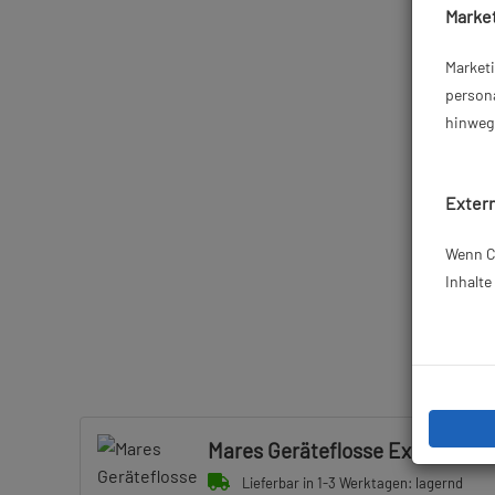
Market
Market
persona
hinweg 
Extern
Wenn Co
Inhalt
Mares Geräteflosse Excite - Bla
Lieferbar in 1-3 Werktagen: lagernd