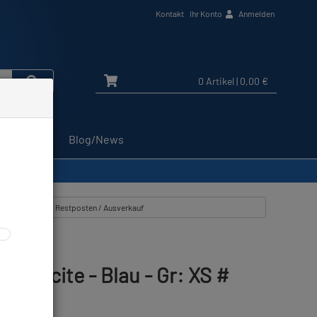
Kontakt
Ihr Konto
Anmelden
0 Artikel
| 0,00 €
Service
Blog/News
tikel zeigen aus: Restposten / Ausverkauf
se Excite - Blau - Gr: XS #