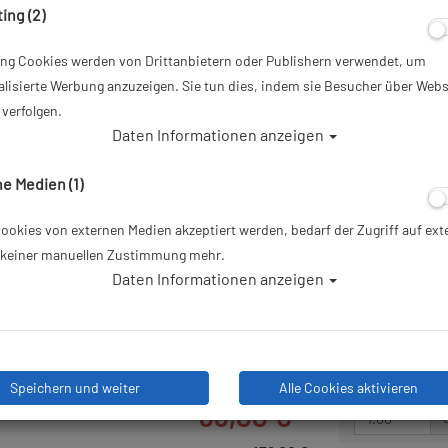
ing (2)
ab
99,00 €
*
ing Cookies werden von Drittanbietern oder Publishern verwendet, um
lisierte Werbung anzuzeigen. Sie tun dies, indem sie Besucher über Webs
Herstellerpreis: 179,00 €
verfolgen.
Daten Informationen anzeigen
80,0
e Medien (1)
UVP:
179,00 €
okies von externen Medien akzeptiert werden, bedarf der Zugriff auf ext
Lieferbar in
e keiner manuellen Zustimmung mehr.
Daten Informationen anzeigen
Speichern und weiter
Alle Cookies aktivieren
u - Gr: XS #
99,00 €
*