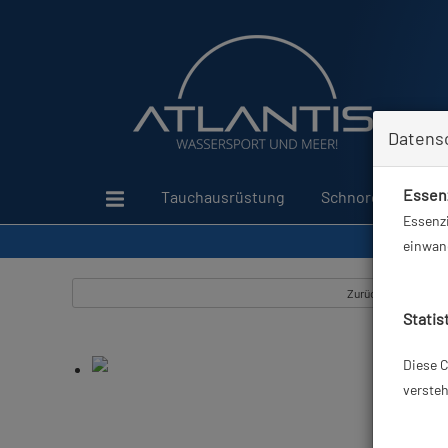
Datens
Essenz
Tauchausrüstung
Schnorcheln
Essenzi
einwand
Zurück
Statis
Diese C
versteh