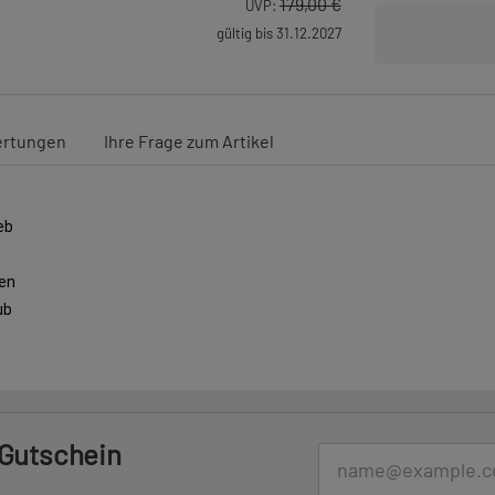
179,00 €
UVP:
gültig bis 31.12.2027
rtungen
Ihre Frage zum Artikel
eb
den
ub
 Gutschein
E-Mail