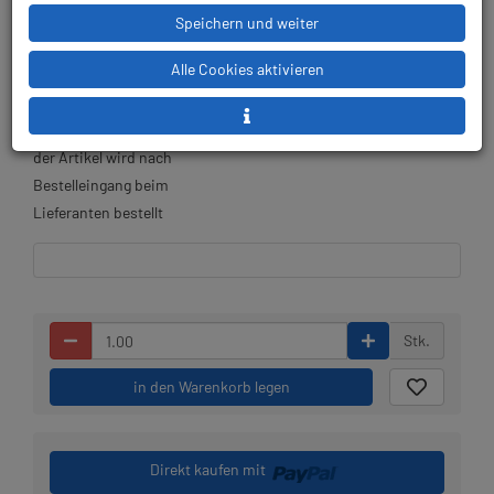
Herstellerpreis: 199,00 €
Speichern und weiter
Alle Cookies aktivieren
Lieferbar in 1-2 Wochen,
Prämienpunkte: 149
der Artikel wird nach
Bestelleingang beim
Lieferanten bestellt
Stk.
in den Warenkorb legen
Direkt kaufen mit