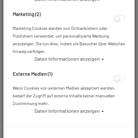
Marketing (2)
Marketing Cookies werden von Drittanbietern oder
Publishern verwendet, um personalisierte Werbung
anzuzeigen. Sie tun dies, indem sie Besucher über Websites
hinweg verfolgen.
Daten Informationen anzeigen
Mares Geräteflosse X-Stream mit
Bungee - Farbe: ORANGE - Gr. R
Externe Medien (1)
Artikelnr.: mar-410019ORBNR
Wenn Cookies von externen Medien akzeptiert werden,
bedarf der Zugriff auf externe Inhalte keiner manuellen
Zustimmung mehr.
Dieser Artikel ist mit anderen Rabattaktionen nicht
Daten Informationen anzeigen
kombinierbar
149,00 €
*