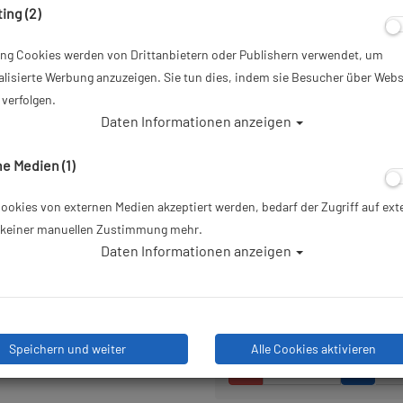
ing (2)
Artikelnr.: mar-410012OHBKS
ing Cookies werden von Drittanbietern oder Publishern verwendet, um
79,90 €
*
lisierte Werbung anzuzeigen. Sie tun dies, indem sie Besucher über Webs
verfolgen.
Daten Informationen anzeigen
Herstellerpreis: 129,00 €
e Medien (1)
49,
UVP:
129,00 €
okies von externen Medien akzeptiert werden, bedarf der Zugriff auf ext
e keiner manuellen Zustimmung mehr.
Lieferbar in 1-2 Wochen, der A
Daten Informationen anzeigen
Bestelleingang beim Lieferanten be
Speichern und weiter
Alle Cookies aktivieren
Stk