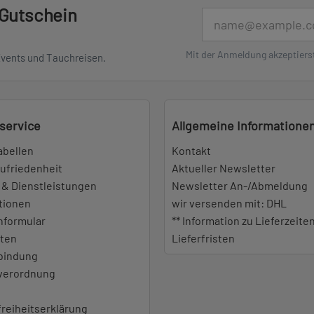
 Gutschein
E-Mail
Mit der Anmeldung akzeptiers
Events und Tauchreisen.
service
Allgemeine Informatione
abellen
Kontakt
ufriedenheit
Aktueller Newsletter
 & Dienstleistungen
Newsletter An-/Abmeldung
tionen
wir versenden mit: DHL
nformular
** Information zu Lieferzeite
iten
Lieferfristen
bindung
everordnung
freiheitserklärung