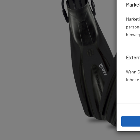
Market
Market
persona
hinweg 
Extern
Wenn Co
Inhalt