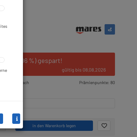
ites
10 € (38.06 %) gespart!
gültig bis 08.08.2026
erne
rtikel wird nach
Prämienpunkte: 80
stellt
.
in den Warenkorb legen