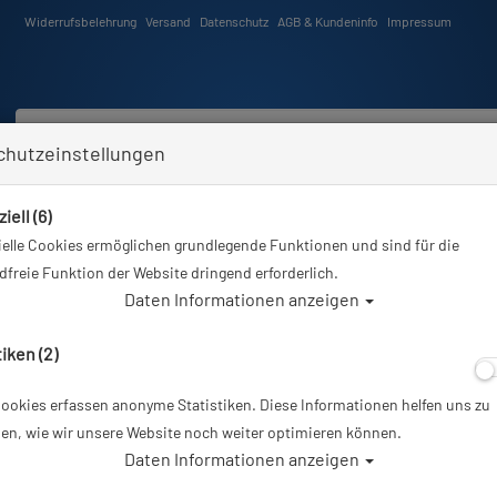
Widerrufsbelehrung
Versand
Datenschutz
AGB & Kundeninfo
Impressum
chutzeinstellungen
iell (6)
Schwimmen
Tauchkurse
Angebote
Neuheiten
elle Cookies ermöglichen grundlegende Funktionen und sind für die
ind hier
Tauchausrüstung
Mares Geräteflosse Superchannel - OH - mit Bungee - Schwarz -
freie Funktion der Website dringend erforderlich.
Daten Informationen anzeigen
A
tiken (2)
ookies erfassen anonyme Statistiken. Diese Informationen helfen uns zu
Mares Geräteflo
en, wie wir unsere Website noch weiter optimieren können.
Daten Informationen anzeigen
Bungee - Schwarz