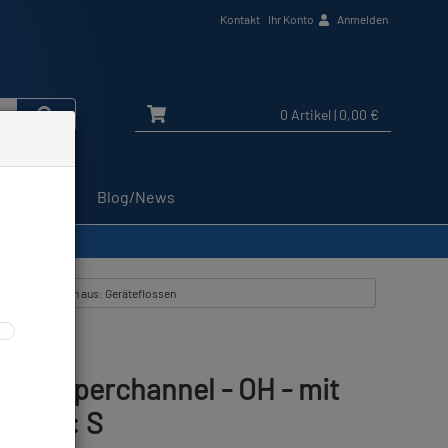
Kontakt
Ihr Konto
Anmelden
0 Artikel
| 0,00 €
Service
Blog/News
 Gr: S
lle Artikel zeigen aus: Geräteflossen
sse Superchannel - OH - mit
 - Gr: S