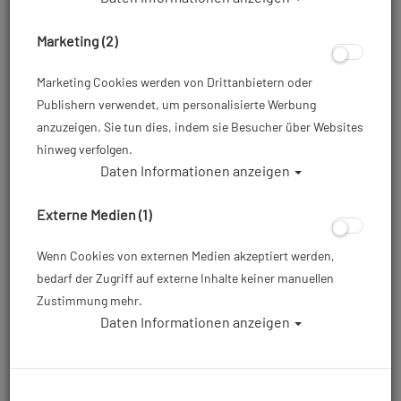
Marketing (2)
Marketing Cookies werden von Drittanbietern oder
Publishern verwendet, um personalisierte Werbung
anzuzeigen. Sie tun dies, indem sie Besucher über Websites
hinweg verfolgen.
Daten Informationen anzeigen
Mares Iris Tauchcomputer USB Interface
- #
Externe Medien (1)
Artikelnr.: mar-414307
Wenn Cookies von externen Medien akzeptiert werden,
bedarf der Zugriff auf externe Inhalte keiner manuellen
Zustimmung mehr.
56,35 €
*
Daten Informationen anzeigen
Herstellerpreis: 89,00 €