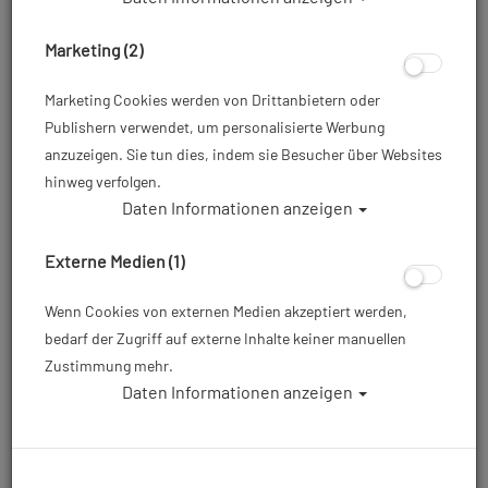
Marketing (2)
Marketing Cookies werden von Drittanbietern oder
Publishern verwendet, um personalisierte Werbung
anzuzeigen. Sie tun dies, indem sie Besucher über Websites
hinweg verfolgen.
Daten Informationen anzeigen
Mares jAX Mundstück - einzeln - Blau
Externe Medien (1)
Artikelnr.: mar-495003BL
Wenn Cookies von externen Medien akzeptiert werden,
bedarf der Zugriff auf externe Inhalte keiner manuellen
34,95 €
*
Zustimmung mehr.
Daten Informationen anzeigen
Herstellerpreis: 34,95 €