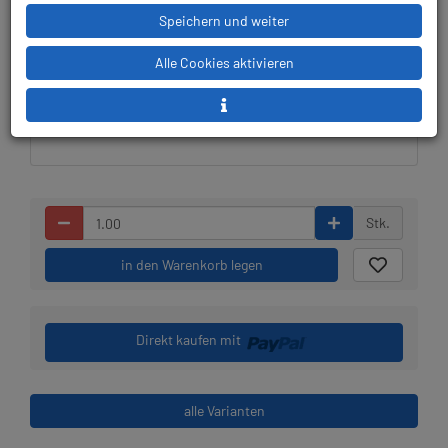
Speichern und weiter
Lieferbar in 1-2 Wochen,
Prämienpunkte: 35
der Artikel wird nach
Alle Cookies aktivieren
Bestelleingang beim
Lieferanten bestellt
Stk.
in den Warenkorb legen
Direkt kaufen mit
alle Varianten