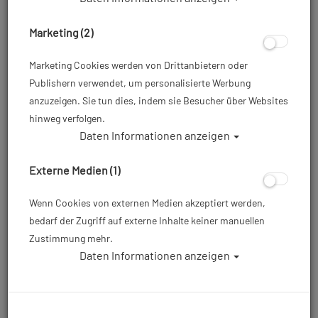
Marketing (2)
Marketing Cookies werden von Drittanbietern oder
Publishern verwendet, um personalisierte Werbung
anzuzeigen. Sie tun dies, indem sie Besucher über Websites
hinweg verfolgen.
Daten Informationen anzeigen
Mares - Laptop Bag SSI Team - Farbe:
Schwarz (bis 16 Zoll)
Externe Medien (1)
Artikelnr.: mar-474668
Wenn Cookies von externen Medien akzeptiert werden,
bedarf der Zugriff auf externe Inhalte keiner manuellen
Zustimmung mehr.
59,00 €
*
Daten Informationen anzeigen
Herstellerpreis: 59,00 €