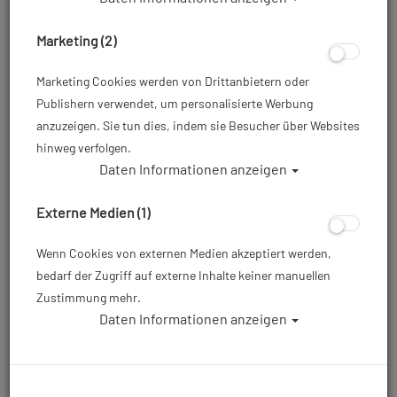
Marketing (2)
Marketing Cookies werden von Drittanbietern oder
Publishern verwendet, um personalisierte Werbung
anzuzeigen. Sie tun dies, indem sie Besucher über Websites
hinweg verfolgen.
Daten Informationen anzeigen
Mares XR - Power Plana Tec - Black - Gr:
S
Externe Medien (1)
Artikelnr.: mar-410050SASBK
Wenn Cookies von externen Medien akzeptiert werden,
bedarf der Zugriff auf externe Inhalte keiner manuellen
Zustimmung mehr.
179,00 €
*
Daten Informationen anzeigen
Herstellerpreis: 179,00 €