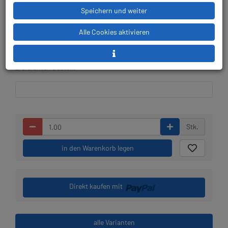
Speichern und weiter
Lieferbar in 1-2 Wochen,
Prämienpunkte: 179
Alle Cookies aktivieren
der Artikel wird nach
Bestelleingang beim
Lieferanten bestellt
Stk.
in den Warenkorb legen
Direkt kaufen mit
alle Varianten