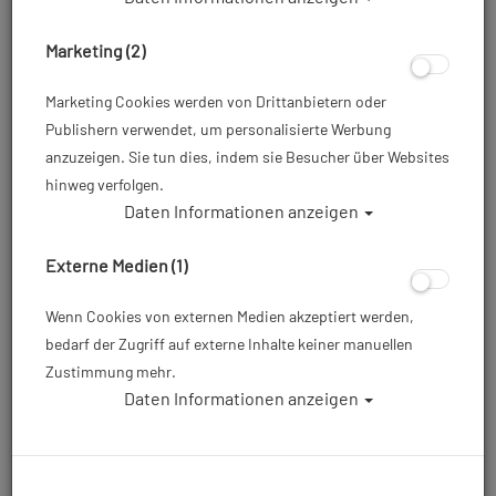
Marketing (2)
Marketing Cookies werden von Drittanbietern oder
Publishern verwendet, um personalisierte Werbung
anzuzeigen. Sie tun dies, indem sie Besucher über Websites
hinweg verfolgen.
Daten Informationen anzeigen
Mares XR - Power Plana Tec - Silver - Gr:
2XL
Externe Medien (1)
Artikelnr.: mar-410050SASIXXL
Wenn Cookies von externen Medien akzeptiert werden,
bedarf der Zugriff auf externe Inhalte keiner manuellen
Zustimmung mehr.
179,00 €
*
Daten Informationen anzeigen
Herstellerpreis: 179,00 €