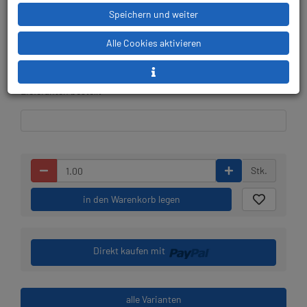
Speichern und weiter
Lieferbar in 1-2 Wochen,
Prämienpunkte: 179
Alle Cookies aktivieren
der Artikel wird nach
Bestelleingang beim
Lieferanten bestellt
Stk.
in den Warenkorb legen
Direkt kaufen mit
alle Varianten