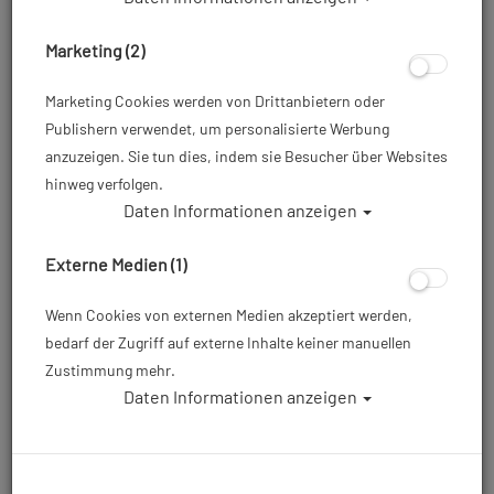
Marketing (2)
Marketing Cookies werden von Drittanbietern oder
Publishern verwendet, um personalisierte Werbung
anzuzeigen. Sie tun dies, indem sie Besucher über Websites
hinweg verfolgen.
Daten Informationen anzeigen
Mares XR - Power Plana Tec - Silver - Gr:
R
Externe Medien (1)
Artikelnr.: mar-410050SASIR
Wenn Cookies von externen Medien akzeptiert werden,
bedarf der Zugriff auf externe Inhalte keiner manuellen
Zustimmung mehr.
179,00 €
*
Daten Informationen anzeigen
Herstellerpreis: 179,00 €