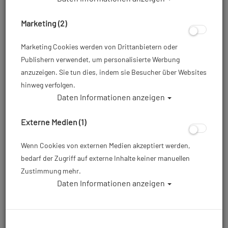
Marketing (2)
Marketing Cookies werden von Drittanbietern oder
Publishern verwendet, um personalisierte Werbung
anzuzeigen. Sie tun dies, indem sie Besucher über Websites
hinweg verfolgen.
Daten Informationen anzeigen
Mares XR - Power Plana Tec - Silver - Gr:
XL
Externe Medien (1)
Artikelnr.: mar-410050SASIXL
Wenn Cookies von externen Medien akzeptiert werden,
bedarf der Zugriff auf externe Inhalte keiner manuellen
Zustimmung mehr.
179,00 €
*
Daten Informationen anzeigen
Herstellerpreis: 179,00 €